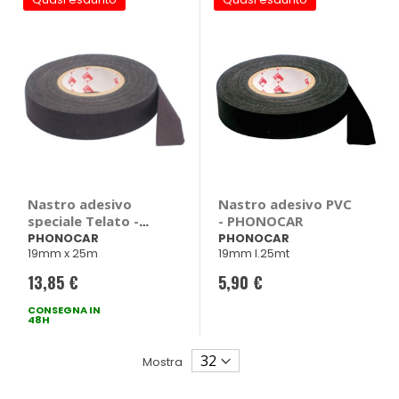
Nastro adesivo
Nastro adesivo PVC
speciale Telato -
- PHONOCAR
PHONOCAR
PHONOCAR
PHONOCAR
19mm x 25m
19mm l.25mt
13,85 €
5,90 €
CONSEGNA IN
48H
Mostra