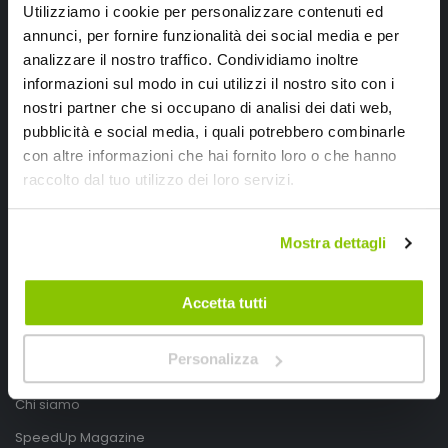
Utilizziamo i cookie per personalizzare contenuti ed
annunci, per fornire funzionalità dei social media e per
analizzare il nostro traffico. Condividiamo inoltre
informazioni sul modo in cui utilizzi il nostro sito con i
nostri partner che si occupano di analisi dei dati web,
pubblicità e social media, i quali potrebbero combinarle
con altre informazioni che hai fornito loro o che hanno
SpeedUp.it
raccolto dal tuo utilizzo dei loro servizi.
Via Montello 46
Mostra dettagli
Nervesa della Battaglia
Treviso, Italy 31040
Accetta tutti
PIVA IT03490830266
Speedup.it by Trio Group
Personalizza
Telefono
0423.601555
Chi siamo
SpeedUp Magazine