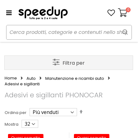
0
Carrello
Filtra per
Home
Auto
Manutenzione e ricambi auto
Adesivi e sigillanti
Adesivi e sigillanti PHONOCAR
Imposta
Ordina per
la
direzione
Mostra
decrescente
Quasi esaurito
Quasi esaurito