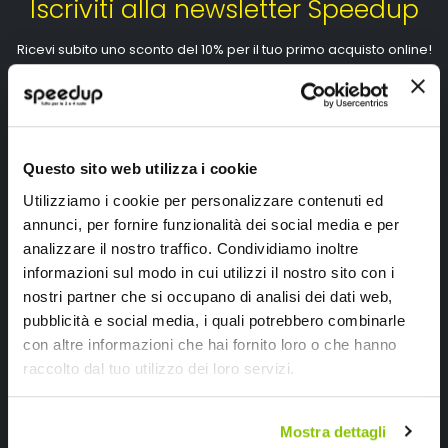
Iscriviti alla newsletter Speedup
Ricevi subito uno sconto del 10% per il tuo primo acquisto online!
Questo sito web utilizza i cookie
Utilizziamo i cookie per personalizzare contenuti ed
Ho letto e accettato il documento
privacy policy
annunci, per fornire funzionalità dei social media e per
Iscrivimi
analizzare il nostro traffico. Condividiamo inoltre
informazioni sul modo in cui utilizzi il nostro sito con i
nostri partner che si occupano di analisi dei dati web,
Segui SPEEDUP.IT
pubblicità e social media, i quali potrebbero combinarle
con altre informazioni che hai fornito loro o che hanno
raccolto dal tuo utilizzo dei loro servizi.
Mostra dettagli