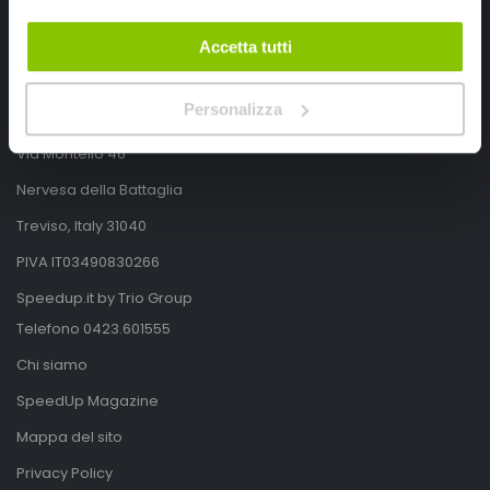
Accetta tutti
SpeedUp.it
Personalizza
Via Montello 46
Nervesa della Battaglia
Treviso, Italy 31040
PIVA IT03490830266
Speedup.it by Trio Group
Telefono
0423.601555
Chi siamo
SpeedUp Magazine
Mappa del sito
Privacy Policy