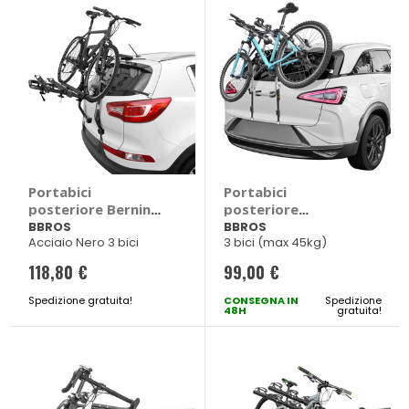
Portabici
Portabici
posteriore Bernina -
posteriore
BBROS
Adamello V2 -
BBROS
BBROS
Acciaio Nero 3 bici
3 bici (max 45kg)
BBROS
118,80 €
99,00 €
Spedizione gratuita!
CONSEGNA IN
Spedizione
48H
gratuita!