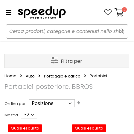
0
Carrello
Filtra per
Home
Portabici
Auto
Portaggio e carico
Portabici posteriore, BBROS
Imposta
Ordina per
la
direzione
Mostra
decrescente
Quasi esaurito
Quasi esaurito