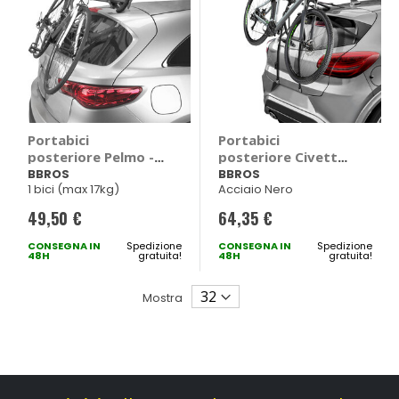
Portabici
Portabici
posteriore Pelmo -
posteriore Civetta -
BBROS
BBROS
BBROS
BBROS
1 bici (max 17kg)
Acciaio Nero
49,50 €
64,35 €
CONSEGNA IN
Spedizione
CONSEGNA IN
Spedizione
48H
gratuita!
48H
gratuita!
Mostra