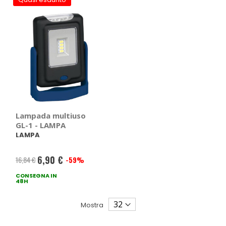
Lampada multiuso
GL-1 - LAMPA
LAMPA
6,90 €
16,84 €
-59%
Prezzo
CONSEGNA IN
speciale
48H
Mostra