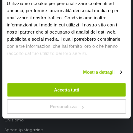
Utilizziamo i cookie per personalizzare contenuti ed
annunci, per fornire funzionalità dei social media e per
analizzare il nostro traffico. Condividiamo inoltre
informazioni sul modo in cui utilizzi il nostro sito con i
nostri partner che si occupano di analisi dei dati web,
pubblicità e social media, i quali potrebbero combinarle
con altre informazioni che hai fornito loro o che hanno
SpeedUp.it
raccolto dal tuo utilizzo dei loro servizi.
Via Montello 46
Mostra dettagli
Nervesa della Battaglia
Treviso, Italy 31040
Accetta tutti
PIVA IT03490830266
Speedup.it by Trio Group
Personalizza
Telefono
0423.601555
Chi siamo
SpeedUp Magazine