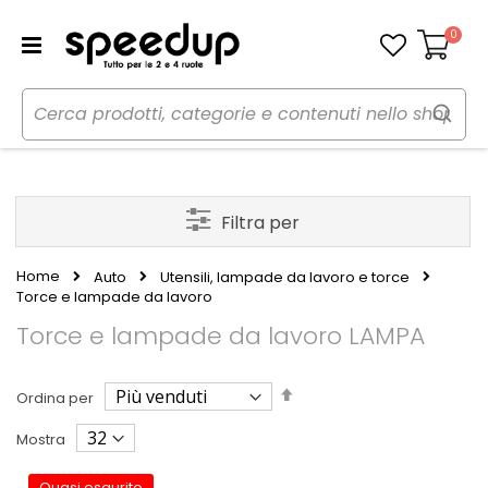
0
Carrello
Filtra per
Home
Auto
Utensili, lampade da lavoro e torce
Torce e lampade da lavoro
Torce e lampade da lavoro LAMPA
Imposta
Ordina per
la
direzione
Mostra
decrescente
Quasi esaurito