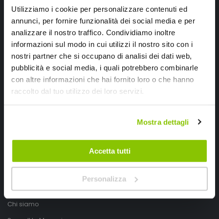
Utilizziamo i cookie per personalizzare contenuti ed
annunci, per fornire funzionalità dei social media e per
analizzare il nostro traffico. Condividiamo inoltre
informazioni sul modo in cui utilizzi il nostro sito con i
nostri partner che si occupano di analisi dei dati web,
pubblicità e social media, i quali potrebbero combinarle
con altre informazioni che hai fornito loro o che hanno
SpeedUp.it
raccolto dal tuo utilizzo dei loro servizi.
Via Montello 46
Mostra dettagli
Nervesa della Battaglia
Treviso, Italy 31040
Accetta tutti
PIVA IT03490830266
Speedup.it by Trio Group
Personalizza
Telefono
0423.601555
Chi siamo