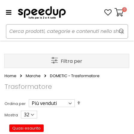
0
Carrello
Filtra per
Home
Marche
DOMETIC - Trasformatore
Trasformatore
Imposta
Ordina per
la
direzione
Mostra
decrescente
Quasi esaurito