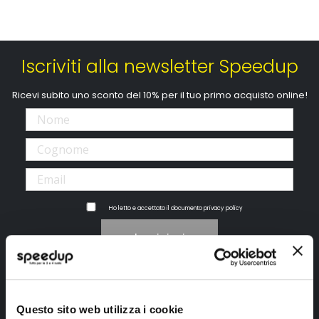
Iscriviti alla newsletter Speedup
Ricevi subito uno sconto del 10% per il tuo primo acquisto online!
Ho letto e accettato il documento
privacy policy
Iscrivimi
Segui SPEEDUP.IT
Questo sito web utilizza i cookie