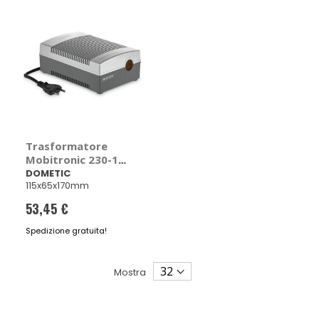
Trasformatore
Mobitronic 230-12
- DOMETIC
DOMETIC
115x65x170mm
53,45 €
Spedizione gratuita!
Mostra