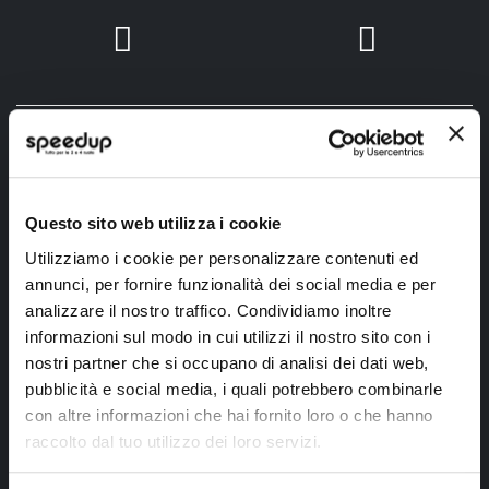
SpeedUp.it
Questo sito web utilizza i cookie
Via Montello 46
Utilizziamo i cookie per personalizzare contenuti ed
Nervesa della Battaglia
annunci, per fornire funzionalità dei social media e per
Treviso, Italy 31040
analizzare il nostro traffico. Condividiamo inoltre
informazioni sul modo in cui utilizzi il nostro sito con i
PIVA IT03490830266
nostri partner che si occupano di analisi dei dati web,
Speedup.it by Trio Group
pubblicità e social media, i quali potrebbero combinarle
Telefono
0423.601555
con altre informazioni che hai fornito loro o che hanno
raccolto dal tuo utilizzo dei loro servizi.
Chi siamo
SpeedUp Magazine