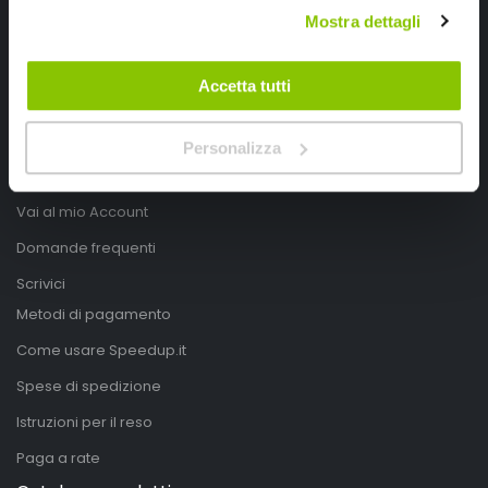
Mostra dettagli
Mappa del sito
Privacy Policy
Accetta tutti
Cookies Policy
Modifica consensi
Personalizza
Account
Vai al mio Account
Domande frequenti
Scrivici
Metodi di pagamento
Come usare Speedup.it
Spese di spedizione
Istruzioni per il reso
Paga a rate