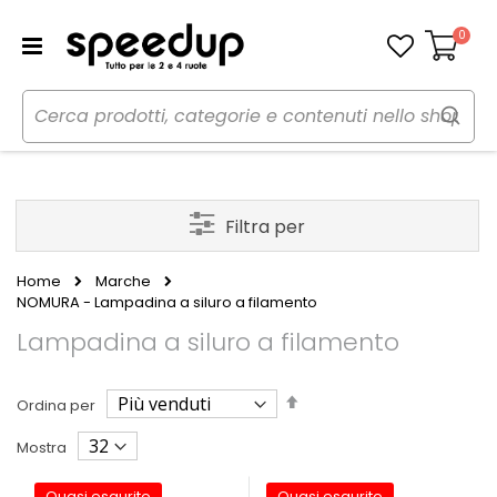
0
Carrello
Filtra per
Home
Marche
NOMURA - Lampadina a siluro a filamento
Lampadina a siluro a filamento
Imposta
Ordina per
la
direzione
Mostra
decrescente
Quasi esaurito
Quasi esaurito