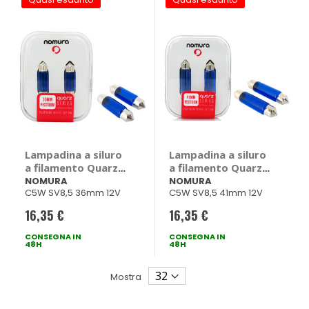
Lampadina a siluro
Lampadina a siluro
a filamento Quarz
a filamento Quarz
Festoon SV8,5 -
Festoon SV8,5 -
NOMURA
NOMURA
C5W SV8,5 36mm 12V
C5W SV8,5 41mm 12V
NOMURA
NOMURA
16,35 €
16,35 €
CONSEGNA IN
CONSEGNA IN
48H
48H
Mostra