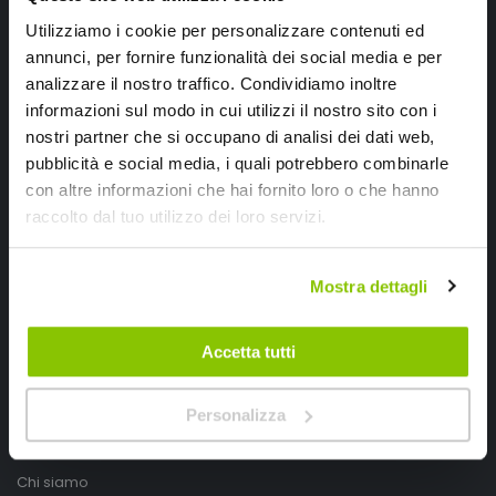
Utilizziamo i cookie per personalizzare contenuti ed
annunci, per fornire funzionalità dei social media e per
analizzare il nostro traffico. Condividiamo inoltre
informazioni sul modo in cui utilizzi il nostro sito con i
nostri partner che si occupano di analisi dei dati web,
pubblicità e social media, i quali potrebbero combinarle
con altre informazioni che hai fornito loro o che hanno
raccolto dal tuo utilizzo dei loro servizi.
SpeedUp.it
Via Montello 46
Mostra dettagli
Nervesa della Battaglia
Treviso, Italy 31040
Accetta tutti
PIVA IT03490830266
Speedup.it by Trio Group
Personalizza
Telefono
0423.601555
Chi siamo