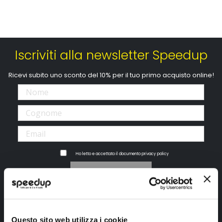
Iscriviti alla newsletter Speedup
Ricevi subito uno sconto del 10% per il tuo primo acquisto online!
Ho letto e accettato il documento
privacy policy
Iscrivimi
Segui SPEEDUP.IT
Questo sito web utilizza i cookie