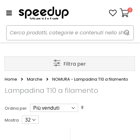
0
Carrello
Filtra per
Home
Marche
NOMURA - Lampadina T10 a filamento
Lampadina T10 a filamento
Imposta
Ordina per
la
direzione
Mostra
decrescente