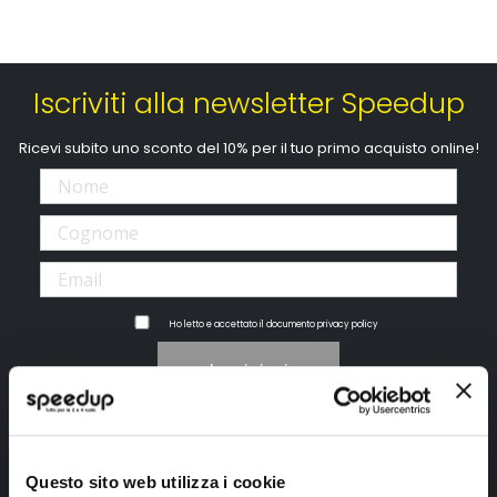
Iscriviti alla newsletter Speedup
Ricevi subito uno sconto del 10% per il tuo primo acquisto online!
Ho letto e accettato il documento
privacy policy
Iscrivimi
Segui SPEEDUP.IT
Questo sito web utilizza i cookie