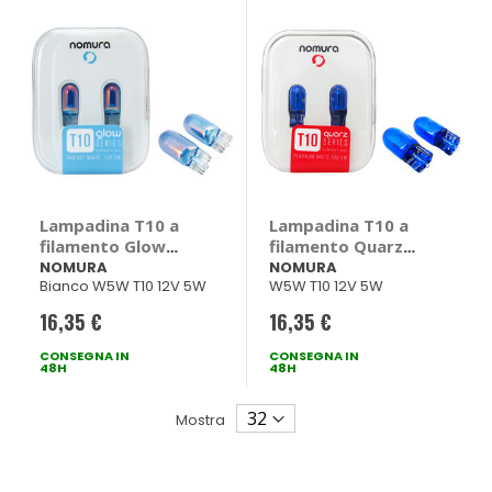
Lampadina T10 a
Lampadina T10 a
filamento Glow
filamento Quarz
Radiant T10 -
T10 - NOMURA
NOMURA
NOMURA
Bianco W5W T10 12V 5W
W5W T10 12V 5W
NOMURA
16,35 €
16,35 €
CONSEGNA IN
CONSEGNA IN
48H
48H
Mostra