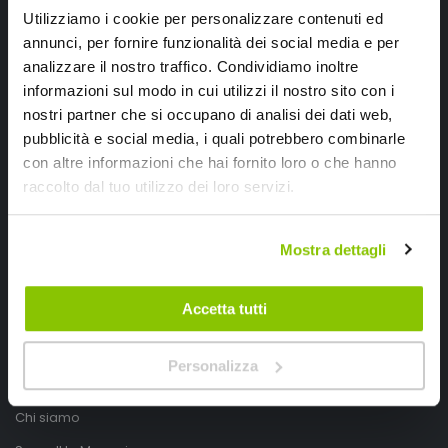
Utilizziamo i cookie per personalizzare contenuti ed
annunci, per fornire funzionalità dei social media e per
analizzare il nostro traffico. Condividiamo inoltre
informazioni sul modo in cui utilizzi il nostro sito con i
nostri partner che si occupano di analisi dei dati web,
pubblicità e social media, i quali potrebbero combinarle
con altre informazioni che hai fornito loro o che hanno
SpeedUp.it
raccolto dal tuo utilizzo dei loro servizi.
Via Montello 46
Mostra dettagli
Nervesa della Battaglia
Treviso, Italy 31040
Accetta tutti
PIVA IT03490830266
Speedup.it by Trio Group
Personalizza
Telefono
0423.601555
Chi siamo