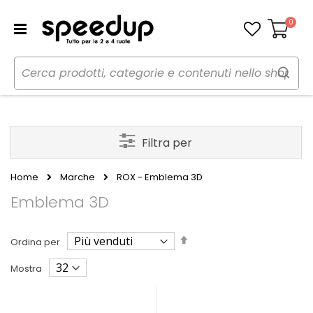
0
Carrello
Filtra per
Home
Marche
ROX - Emblema 3D
Emblema 3D
Imposta
Ordina per
la
direzione
Mostra
decrescente