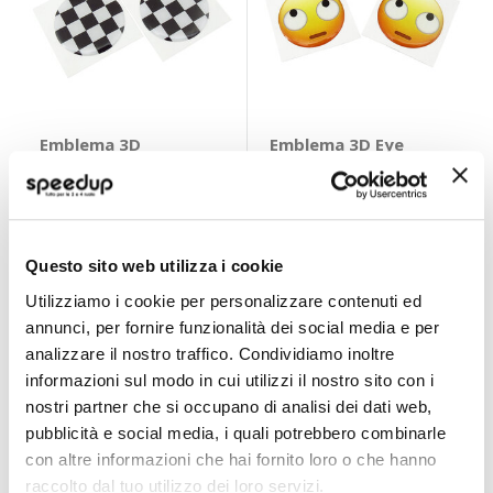
Emblema 3D
Emblema 3D Eye
Checkered Flag -
Roll - ROX
ROX
ROX
ROX
30mm
30mm
3,60 €
3,60 €
Questo sito web utilizza i cookie
CONSEGNA IN
48H
Utilizziamo i cookie per personalizzare contenuti ed
Quasi esaurito
annunci, per fornire funzionalità dei social media e per
analizzare il nostro traffico. Condividiamo inoltre
informazioni sul modo in cui utilizzi il nostro sito con i
nostri partner che si occupano di analisi dei dati web,
pubblicità e social media, i quali potrebbero combinarle
con altre informazioni che hai fornito loro o che hanno
raccolto dal tuo utilizzo dei loro servizi.