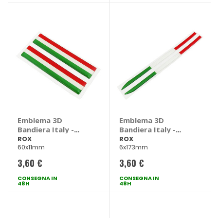
Emblema 3D
Emblema 3D
Bandiera Italy -
Bandiera Italy -
ROX
ROX
ROX
ROX
60x11mm
6x173mm
3,60 €
3,60 €
CONSEGNA IN
CONSEGNA IN
48H
48H