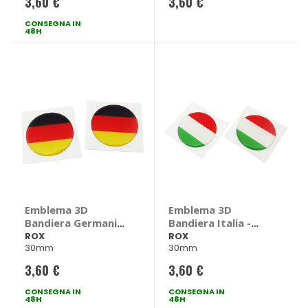
3,60 €
3,60 €
CONSEGNA IN
48H
Emblema 3D
Emblema 3D
Bandiera Germania
Bandiera Italia -
- ROX
ROX
ROX
ROX
30mm
30mm
3,60 €
3,60 €
CONSEGNA IN
CONSEGNA IN
48H
48H