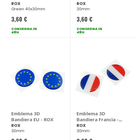
- ROX
ROX
ROX
Green 40x30mm
30mm
3,60 €
3,60 €
CONSEGNA IN
CONSEGNA IN
48H
48H
Emblema 3D
Emblema 3D
Bandiera EU - ROX
Bandiera Francia -
ROX
ROX
ROX
30mm
30mm