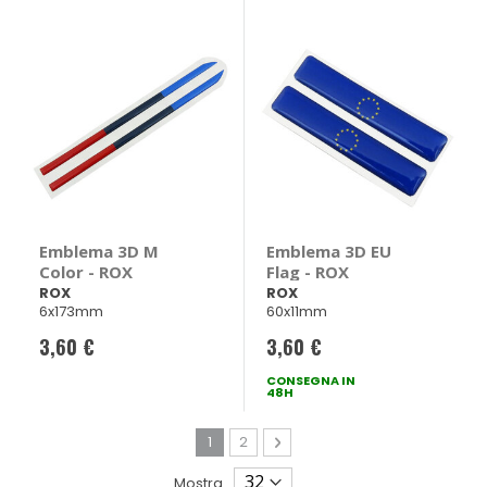
Emblema 3D M
Emblema 3D EU
Color - ROX
Flag - ROX
ROX
ROX
6x173mm
60x11mm
3,60 €
3,60 €
CONSEGNA IN
48H
Pagina
Attualmente stai leggendo la pagina
Pagina
Pagina
Avanti
1
2
Mostra