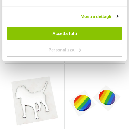
Mostra dettagli
Emblema 3D M
Emblema 3D Ninja -
Color - ROX
ROX
ROX
ROX
Accetta tutti
30mm
30mm
3,60 €
3,60 €
Personalizza