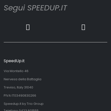
Segui SPEEDUP.IT
SpeedUp.it
Via Montello 46
Nervesa della Battaglia
Treviso, Italy 31040
PIVA IT03490830266
Speedup.it by Trio Group
Telefono
0423.601555