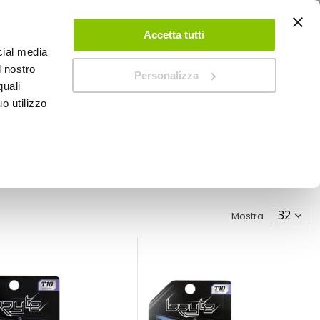
ACCEDI
CREA UN ACCOUNT
CONTATTACI
Accetta tutti
cial media
0
Carrello
l nostro
Personalizza
quali
o utilizzo
SPEEDUP MAGAZINE
Mostra