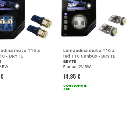
adina moto T10 a
Lampadina moto T10 a
10 - BRYTE
led T10 Canbus - BRYTE
E
BRYTE
2V 5W
Bianco 12V 5W
 €
14,85 €
CONSEGNA IN
48H