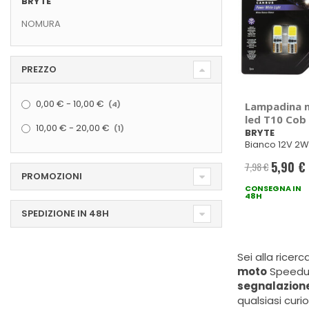
BRYTE
NOMURA
PREZZO
elementi
0,00 €
-
10,00 €
4
Lampadina 
led T10 Cob
elemento
10,00 €
-
20,00 €
1
BRYTE
Bianco 12V 2W
5,90 €
7,98 €
Prezzo
PROMOZIONI
CONSEGNA IN
speciale
48H
SPEDIZIONE IN 48H
Sei alla ricerc
moto
Speedup
segnalazion
qualsiasi curi