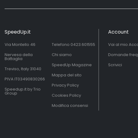
SpeedUp.it
Account
Via Montello 46
Telefono
0423.601555
Vai al mio Acc
Nervesa della
Chi siamo
Domande freq
Battaglia
SpeedUp Magazine
Scrivici
Treviso, Italy 31040
Mappa del sito
PIVA IT03490830266
Privacy Policy
Speedup.it by Trio
Group
Cookies Policy
Modifica consensi