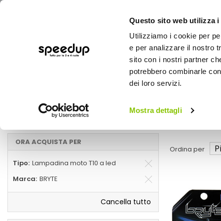
Questo sito web utilizza i
Utilizziamo i cookie per pe
e per analizzare il nostro t
sito con i nostri partner ch
potrebbero combinarle con a
AUTO
MOTO
BICI
OUTD
dei loro servizi.
Home
Luci di segnala
Moto
Lampadine e Fanali moto
Mostra dettagli
Lampadina moto T10 a led, BRYTE
ORA ACQUISTA PER
Ordina per
Tipo
Lampadina moto T10 a led
Marca
BRYTE
Cancella tutto