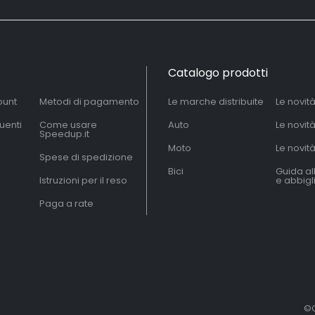
Catalogo prodotti
ount
Metodi di pagamento
Le marche distribuite
Le novit
uenti
Come usare
Auto
Le novit
Speedup.it
Moto
Le novità
Spese di spedizione
Bici
Guida al
Istruzioni per il reso
e abbig
Paga a rate
©C