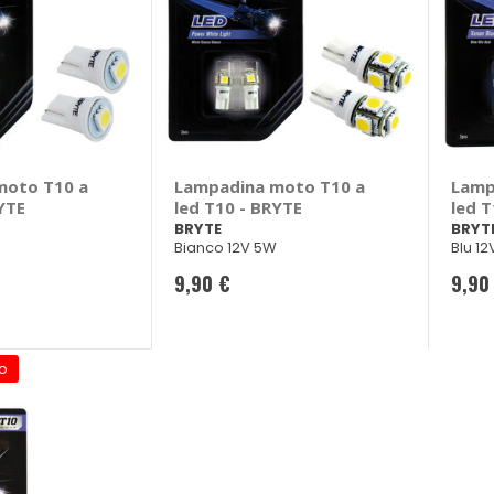
moto T10 a
Lampadina moto T10 a
Lamp
YTE
led T10 - BRYTE
led T
BRYTE
BRYT
Bianco 12V 5W
Blu 1
9,90 €
9,90
o