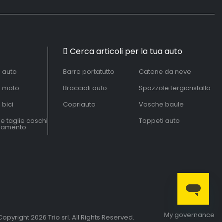
Cerca articoli per la tua auto
à auto
Barre portatutto
Catene da neve
à moto
Braccioli auto
Spazzole tergicristallo
 bici
Copriauto
Vasche baule
le taglie caschi
Tappeti auto
liamento
My governance
opyright 2026 Trio srl. All Rights Reserved.