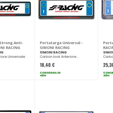
Strong Anti-
Portatarga Universal -
Port
ONI RACING
SIMONI RACING
RACI
NG
SIMONI RACING
SIMO
iore Universale
Carbon look Anteriore
Carbo
Universale
Unive
18,40 €
25,3
CONSEGNA IN
CONSE
48H
48H