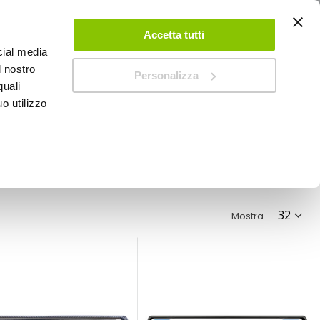
ACCEDI
CREA UN ACCOUNT
CONTATTACI
Accetta tutti
cial media
0
Carrello
l nostro
Personalizza
quali
o utilizzo
SPEEDUP MAGAZINE
Mostra