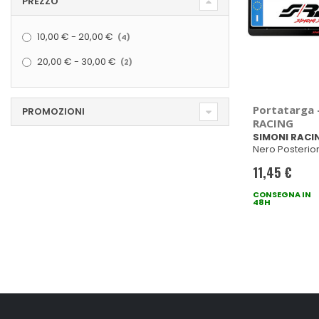
PREZZO
elementi
10,00 €
-
20,00 €
4
elementi
20,00 €
-
30,00 €
2
Portatarga 
PROMOZIONI
RACING
SIMONI RACI
Nero Posterio
53x14cm
11,45 €
CONSEGNA IN
48H