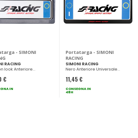
atarga - SIMONI
Portatarga - SIMONI
NG
RACING
NI RACING
SIMONI RACING
n look Anteriore
Nero Anteriore Universale
rsale 37x13cm
37x13cm
0 €
11,45 €
GNA IN
CONSEGNA IN
48H