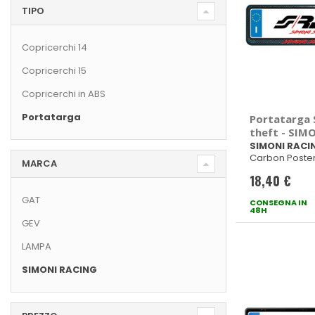
TIPO
Copricerchi 14
Copricerchi 15
Copricerchi in ABS
Portatarga
Portatarga 
theft - SIM
SIMONI RACI
Carbon Poster
MARCA
18,40 €
GAT
CONSEGNA IN
48H
GEV
LAMPA
SIMONI RACING