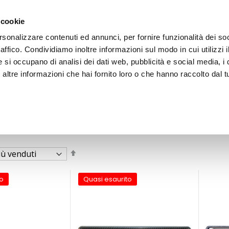
 cookie
rsonalizzare contenuti ed annunci, per fornire funzionalità dei so
raffico. Condividiamo inoltre informazioni sul modo in cui utilizzi i
e si occupano di analisi dei dati web, pubblicità e social media, i 
ltre informazioni che hai fornito loro o che hanno raccolto dal tu
OOR
Imposta
la
direzione
decrescente
o
Quasi esaurito