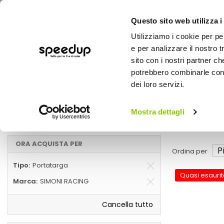
Questo sito web utilizza i
Utilizziamo i cookie per pe
e per analizzare il nostro t
sito con i nostri partner ch
potrebbero combinarle con a
AUTO
MOTO
BICI
OUTD
dei loro servizi.
Home
Accessori esterni auto
Auto
Mostra dettagli
Portatarga, SIMONI RACING
ORA ACQUISTA PER
Ordina per
Tipo
Portatarga
Quasi esaurit
Marca
SIMONI RACING
Cancella tutto