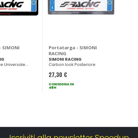
- SIMONI
Portatarga - SIMONI
RACING
NG
SIMONI RACING
re Universale
Carbon look Posteriore
27,30 €
CONSEGNA IN
48H
Iscriviti alla newsletter Speedup