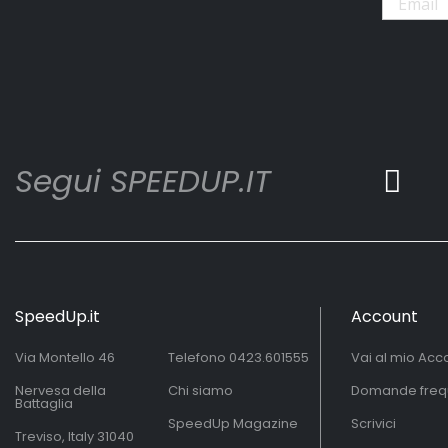
Segui SPEEDUP.IT
SpeedUp.it
Account
Via Montello 46
Telefono
0423.601555
Vai al mio Acc
Nervesa della
Chi siamo
Domande freq
Battaglia
SpeedUp Magazine
Scrivici
Treviso, Italy 31040