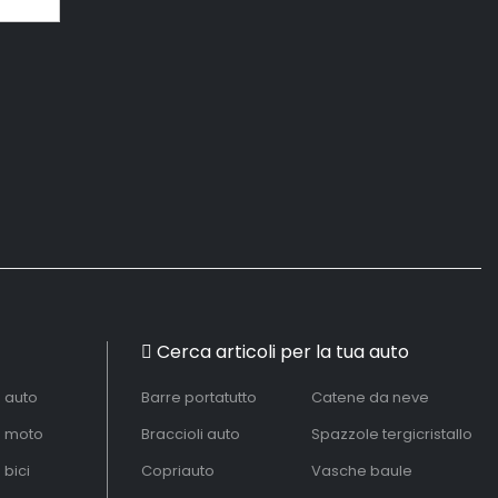
Cerca articoli per la tua auto
à auto
Barre portatutto
Catene da neve
à moto
Braccioli auto
Spazzole tergicristallo
 bici
Copriauto
Vasche baule