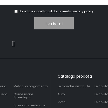
Ho letto e accettato il documento
privacy policy
Iscrivimi
Catalogo prodotti
ount
Metodi di pagamento
Le marche distribuite
Le novit
uenti
Come usare
Auto
Le novit
Speedup.it
Moto
Le novità
Spese di spedizione