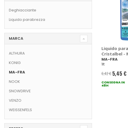
Deghiacciante
Liquido parabrezza
MARCA
Liquido par
ALTHURA
Cristalbel -
MA-FRA
KONIG
1lt
MA-FRA
5,45 €
6,42 €
Prezzo
NOOK
CONSEGNA IN
speciale
48H
SNOWDRIVE
VENZO
WEISSENFELS