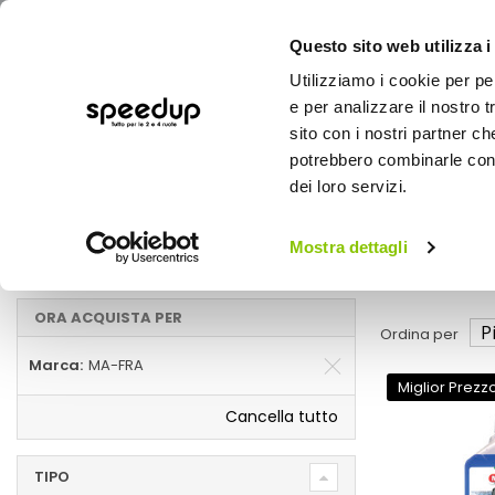
Questo sito web utilizza i
Utilizziamo i cookie per pe
e per analizzare il nostro t
sito con i nostri partner ch
potrebbero combinarle con a
AUTO
MOTO
BICI
OUTD
dei loro servizi.
Home
Inverno
Auto
Mostra dettagli
Inverno MA-FRA
ORA ACQUISTA PER
Ordina per
Marca
MA-FRA
Miglior Prezz
Cancella tutto
TIPO