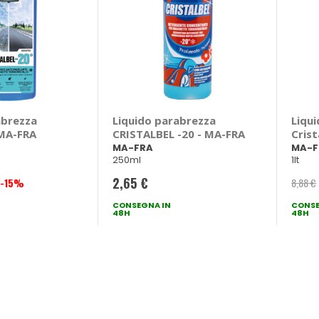
abrezza
Liquido parabrezza
Liqu
 MA-FRA
CRISTALBEL -20 - MA-FRA
Crist
MA-F
MA-FRA
MA-F
250ml
1lt
2,65 €
-15%
8,88 €
CONSEGNA IN
CONSE
48H
48H