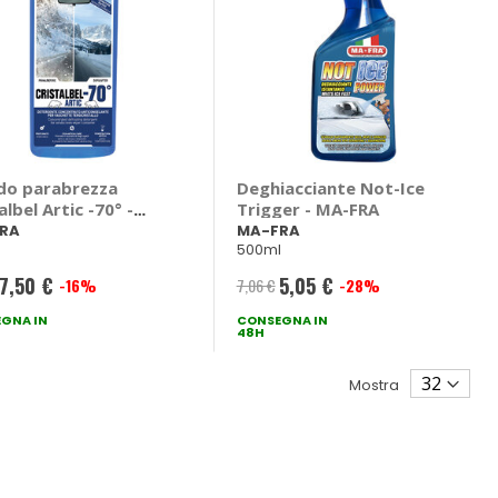
ido parabrezza
Deghiacciante Not-Ice
albel Artic -70° -
Trigger - MA-FRA
RA
RA
MA-FRA
500ml
7,50 €
5,05 €
-16%
7,06 €
-28%
Prezzo
Prezzo
GNA IN
speciale
CONSEGNA IN
speciale
48H
Mostra