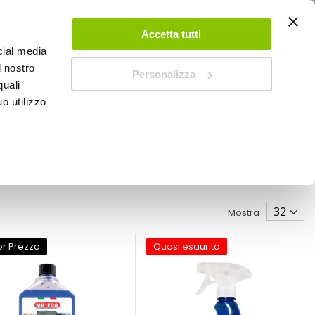
ACCEDI
CREA UN ACCOUNT
CONTATTACI
Accetta tutti
cial media
0
Carrello
l nostro
Personalizza
quali
o utilizzo
SPEEDUP MAGAZINE
Mostra
or Prezzo
Quasi esaurito