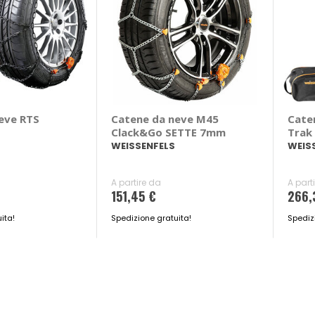
eve RTS
Catene da neve M45
Cate
Clack&Go SETTE 7mm
Trak
WEISSENFELS
WEIS
A partire da
A part
151,45 €
266,
ita!
Spedizione gratuita!
Spediz