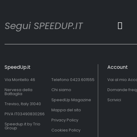
Segui SPEEDUP.IT
SpeedUp.it
Account
Via Montello 46
Telefono
0423.601555
Vai al mio Acc
Nervesa della
Chi siamo
Domande freq
Battaglia
SpeedUp Magazine
Scrivici
Treviso, Italy 31040
Mappa del sito
PIVA IT03490830266
Privacy Policy
Speedup.it by Trio
Group
Cookies Policy