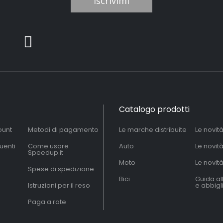
Iscrivimi
Catalogo prodotti
ount
Metodi di pagamento
Le marche distribuite
Le novit
uenti
Come usare
Auto
Le novit
Speedup.it
Moto
Le novità
Spese di spedizione
Bici
Guida al
Istruzioni per il reso
e abbig
Paga a rate