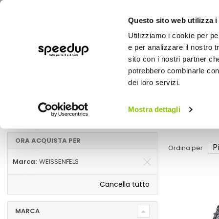
Questo sito web utilizza i
Utilizziamo i cookie per pe
e per analizzare il nostro t
sito con i nostri partner ch
potrebbero combinarle con a
AUTO
MOTO
BICI
OUTD
dei loro servizi.
Home
Inverno
Auto
Mostra dettagli
Inverno WEISSENFELS
ORA ACQUISTA PER
Ordina per
Marca
WEISSENFELS
Cancella tutto
MARCA