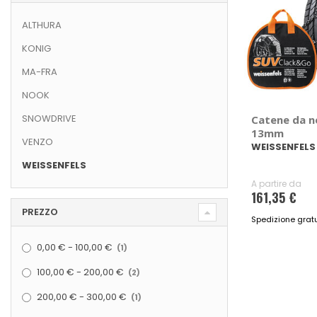
ALTHURA
KONIG
MA-FRA
NOOK
SNOWDRIVE
Catene da n
13mm
VENZO
WEISSENFELS
WEISSENFELS
A partire da
161,35 €
PREZZO
Spedizione gratu
elemento
0,00 €
-
100,00 €
1
elementi
100,00 €
-
200,00 €
2
elemento
200,00 €
-
300,00 €
1