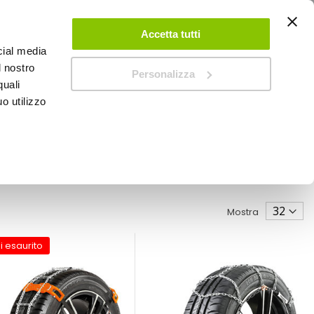
ACCEDI
CREA UN ACCOUNT
CONTATTACI
Accetta tutti
cial media
0
Carrello
l nostro
Personalizza
quali
o utilizzo
SPEEDUP MAGAZINE
Mostra
i esaurito