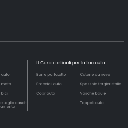
Cerca articoli per la tua auto
à auto
Barre portatutto
Catene da neve
à moto
Braccioli auto
Spazzole tergicristallo
 bici
Copriauto
Vasche baule
le taglie caschi
Tappeti auto
liamento