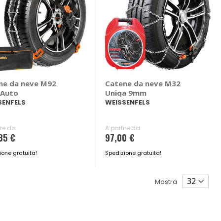
ne da neve M92
Catene da neve M32
 Auto
Uniqa 9mm
SENFELS
WEISSENFELS
ire da
A partire da
35 €
97,00 €
ione gratuita!
Spedizione gratuita!
Mostra