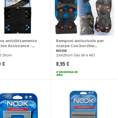
na antislittamento
Ramponi antiscivolo per
ion Assistance -
scarpe Con borchie
K
metalliche - NOOK
K
NOOK
x1.25cm
23x125cm (da 39 a 46)
0 €
8,95 €
CONSEGNA IN
48H