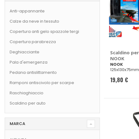
Anti-appannante
Calze da neve in tessuto
Copertura anti gelo spazzole tergi
Copertura parabrezza
Deghiacciante
Scaldino per
NOOK
Pala d'emergenza
NOOK
125x130x75mm
Pedana antislittamento
19,80 €
Ramponi antiscivolo per scarpe
Raschiaghiaccio
Scaldino per auto
MARCA