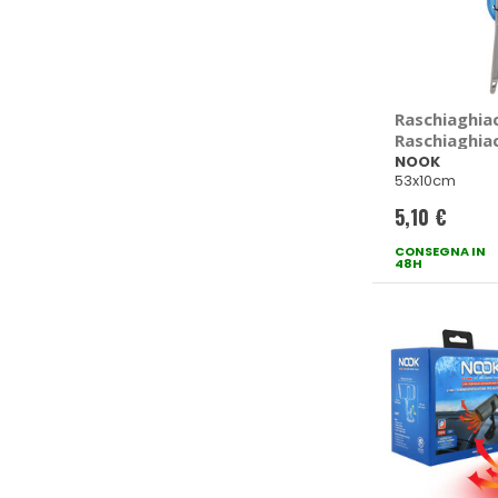
Raschiaghia
Raschiaghia
NOOK
53x10cm
5,10 €
CONSEGNA IN
48H