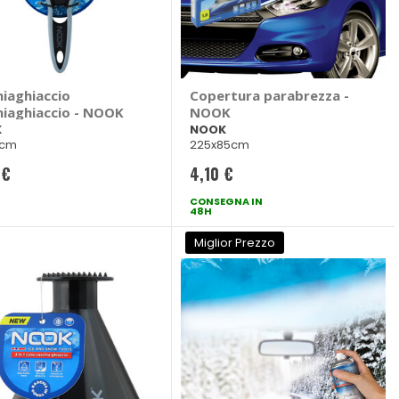
hiaghiaccio
Copertura parabrezza -
hiaghiaccio - NOOK
NOOK
K
NOOK
1cm
225x85cm
 €
4,10 €
CONSEGNA IN
48H
Miglior Prezzo