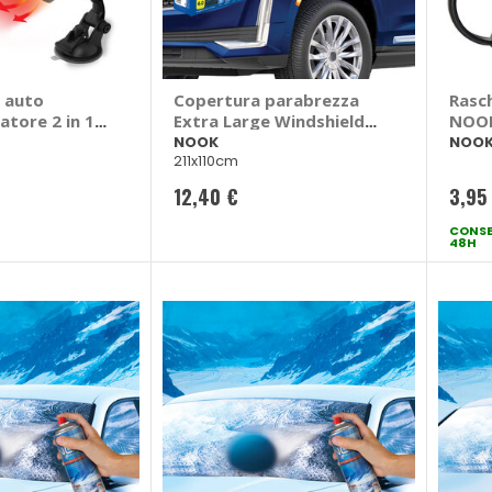
r auto
Copertura parabrezza
Rasch
tore 2 in 1 -
Extra Large Windshield
NOO
Protector - NOOK
NOOK
NOO
211x110cm
12,40 €
3,95
CONSE
48H