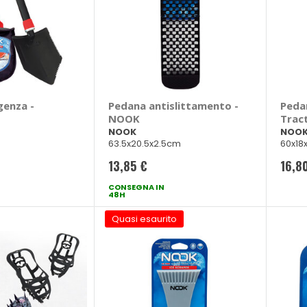
genza -
Pedana antislittamento -
Peda
NOOK
Tract
NOO
NOOK
NOO
63.5x20.5x2.5cm
60x18
13,85 €
16,8
CONSEGNA IN
48H
Quasi esaurito