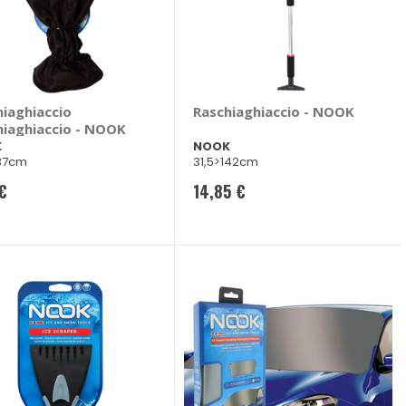
hiaghiaccio
Raschiaghiaccio - NOOK
hiaghiaccio - NOOK
K
NOOK
37cm
31,5>142cm
 €
14,85 €