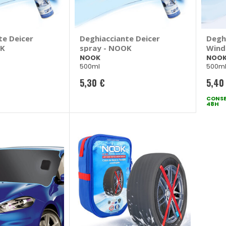
te Deicer
Deghiacciante Deicer
Degh
OK
spray - NOOK
Winds
NOO
NOOK
NOO
500ml
500m
5,30 €
5,40
CONSE
48H