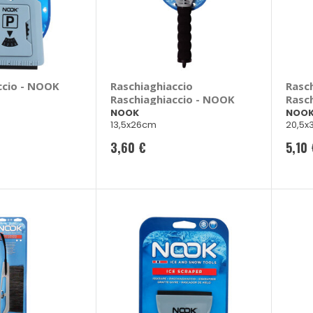
ccio - NOOK
Raschiaghiaccio
Rasc
Raschiaghiaccio - NOOK
Rasc
NOOK
NOO
13,5x26cm
20,5x
3,60 €
5,10