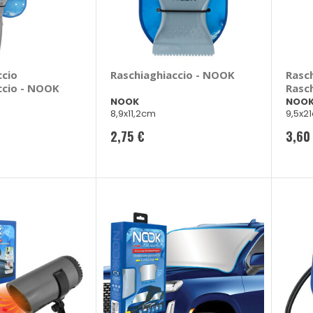
ccio
Raschiaghiaccio - NOOK
Rasc
ccio - NOOK
Rasc
NOOK
NOO
8,9x11,2cm
9,5x2
2,75 €
3,60