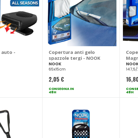
 auto -
Copertura anti gelo
Cope
spazzole tergi - NOOK
Magn
NOOK
NOO
65x15cm
147,5
2,05 €
16,8
CONSEGNA IN
CONSE
48H
48H