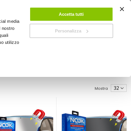
ACCEDI
CREA UN ACCOUNT
CONTATTACI
Accetta tutti
cial media
0
Carrello
l nostro
Personalizza
quali
o utilizzo
SPEEDUP MAGAZINE
Mostra