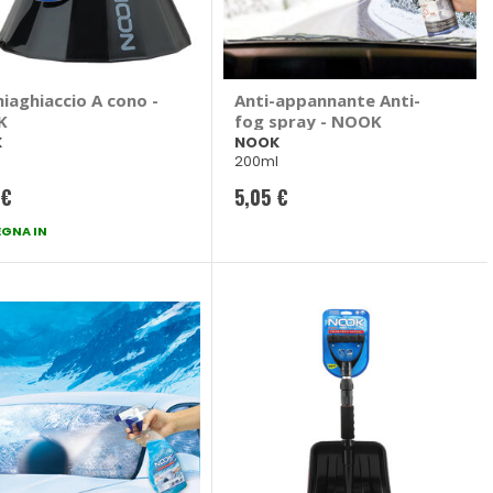
iaghiaccio A cono -
Anti-appannante Anti-
K
fog spray - NOOK
K
NOOK
200ml
 €
5,05 €
GNA IN