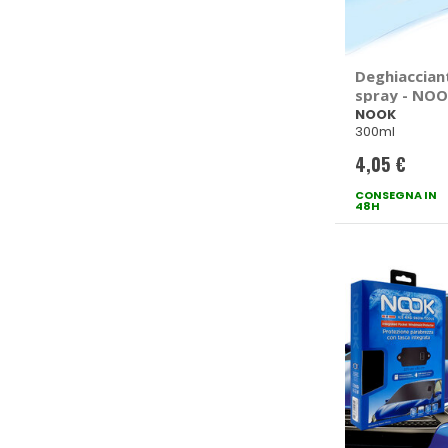
Deghiaccian
spray - NO
NOOK
300ml
4,05 €
CONSEGNA IN
48H