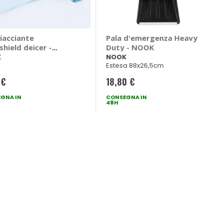
iacciante
Pala d'emergenza Heavy
hield deicer -
Duty - NOOK
K
K
NOOK
l
Estesa 88x26,5cm
 €
18,80 €
GNA IN
CONSEGNA IN
48H