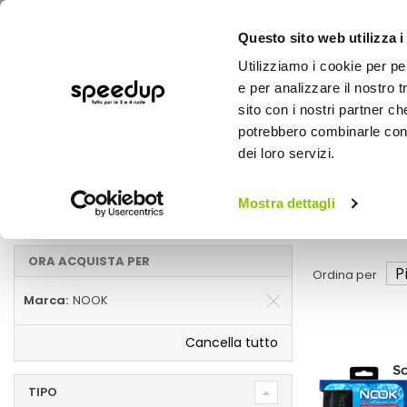
Questo sito web utilizza i
Utilizziamo i cookie per pe
e per analizzare il nostro t
sito con i nostri partner ch
potrebbero combinarle con a
AUTO
MOTO
BICI
OUTD
dei loro servizi.
Home
Inverno
Auto
Mostra dettagli
Inverno NOOK
ORA ACQUISTA PER
Ordina per
Marca
NOOK
Cancella tutto
TIPO