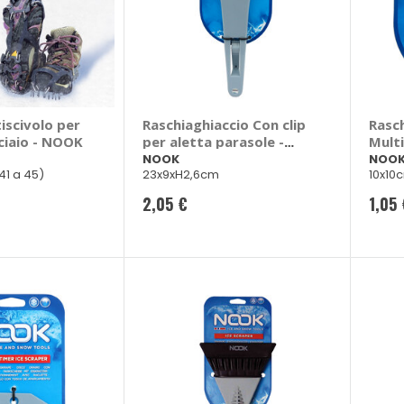
iscivolo per
Raschiaghiaccio Con clip
Rasc
ciaio - NOOK
per aletta parasole -
Mult
NOOK
NOOK
NOO
41 a 45)
23x9xH2,6cm
10x10
2,05 €
1,05