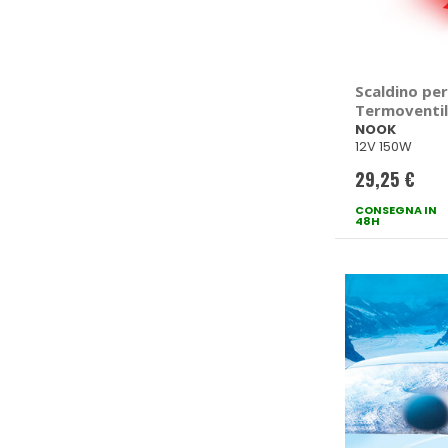
Scaldino pe
Termoventila
NOOK
NOOK
12V 150W
29,25 €
CONSEGNA IN
48H