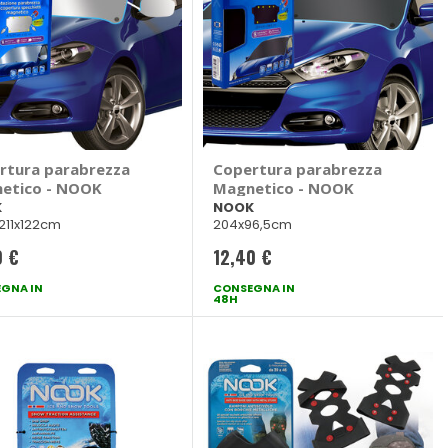
rtura parabrezza
Copertura parabrezza
etico - NOOK
Magnetico - NOOK
K
NOOK
/211x122cm
204x96,5cm
0 €
12,40 €
GNA IN
CONSEGNA IN
48H