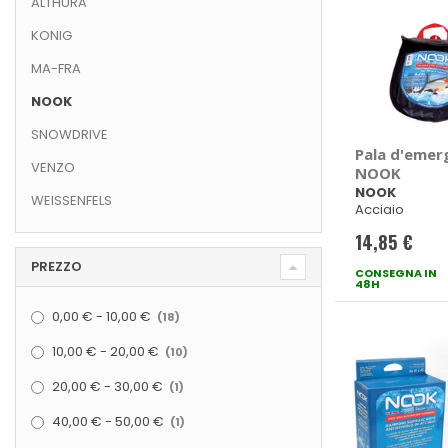
ALTHURA
KONIG
MA-FRA
NOOK
SNOWDRIVE
Pala d'emer
VENZO
NOOK
NOOK
WEISSENFELS
Acciaio
14,85 €
PREZZO
CONSEGNA IN
48H
elementi
0,00 €
-
10,00 €
18
elementi
10,00 €
-
20,00 €
10
elemento
20,00 €
-
30,00 €
1
elemento
40,00 €
-
50,00 €
1