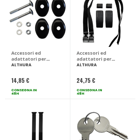
Accessori ed
Accessori ed
adattatori per
adattatori per
portabici -
portabici -
ALTHURA
ALTHURA
ALTHURA
ALTHURA
14,85 €
24,75 €
CONSEGNA IN
CONSEGNA IN
48H
48H