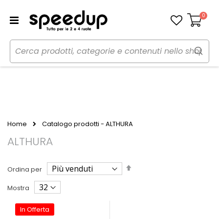
0
Carrello
Home
Catalogo prodotti - ALTHURA
ALTHURA
Imposta
Ordina per
la
direzione
Mostra
decrescente
In Offerta