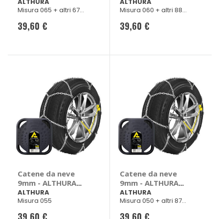
Audi A1, Chevrolet
Chevrolet Aveo,
ALTHURA
ALTHURA
Misura 065 + altri 67
Misura 060 + altri 88
Lacetti, Nubira,
Kalos, Chrysler
veicoli
veicoli
Chrysler Neon,
Neon, Citroen
39,60 €
39,60 €
Citroen Berlingo,
Berlingo, C2, Nemo,
C3, Xsara, Dacia
Xsara, Dacia Logan,
Logan, Daewoo,
Daewoo Nubira,
Tacuma
Tacuma
Catene da neve
Catene da neve
9mm - ALTHURA
9mm - ALTHURA
Nissan Micra,
Alfa Romeo 156,
ALTHURA
ALTHURA
Misura 055
Misura 050 + altri 87
Renault Clio, Modus
Chevrolet Aveo,
veicoli
Kalos, Spark,
39,60 €
39,60 €