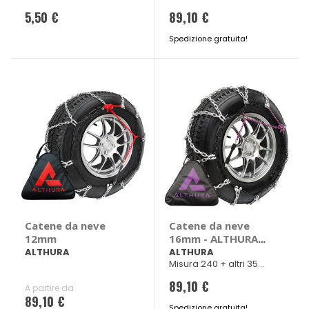
veicoli
Transit, Hyundai
5,50 €
89,10 €
H1, Starex, Iveco
New Daily, Lada
Spedizione gratuita!
Niva, Mazda B2500,
Mercedes Sprinter,
Viano
Catene da neve
Catene da neve
12mm
16mm - ALTHURA
Bmw X3, Chrysler
ALTHURA
ALTHURA
Misura 240 + altri 35
Cherokee, Citroen
veicoli
Jumper, Daewoo
89,10 €
A partire da
Korando, Fiat
89,10 €
Ducato, Ford
Spedizione gratuita!