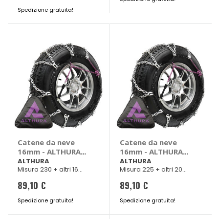
Ranger, Hyundai
Spedizione gratuita!
Galloper, Santa Fe,
Satellite, Starex
Catene da neve
Catene da neve
16mm - ALTHURA
16mm - ALTHURA
Citroen Jumper,
Citroen Jumper,
ALTHURA
ALTHURA
Misura 230 + altri 16
Misura 225 + altri 20
Dacia Duster, Fiat
Fiat Ducato, Ford
veicoli
veicoli
Ducato, Iveco New
Ranger, Transit,
89,10 €
89,10 €
Daily, Jeep
Hyundai H1, Starex,
Wrangler, Kia
Iveco New Daily,
Spedizione gratuita!
Spedizione gratuita!
Sportage, Lada
Kia Sportage, Lada
Niva, Mitsubishi
Niva, Land Rover