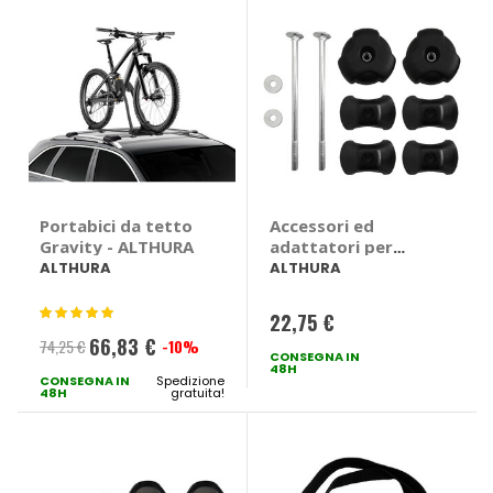
Portabici da tetto
Accessori ed
Gravity - ALTHURA
adattatori per
portabici -
ALTHURA
ALTHURA
ALTHURA
Valutazione:
22,75 €
100%
66,83 €
74,25 €
-10%
Prezzo
CONSEGNA IN
48H
CONSEGNA IN
speciale
Spedizione
48H
gratuita!