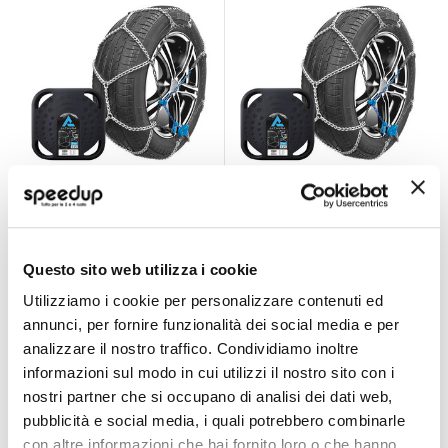
Catene da neve
Catene da neve
7mm - ALTHURA
7mm - ALTHURA
Alfa Romeo 159,
Alfa Romeo 147,
ALTHURA
ALTHURA
Misura 102 + altri 67 veicoli
Misura 090 + altri 170
Brera, Spider, Audi
156, 159, 166, GT,
veicoli
Questo sito web utilizza i cookie
A4, A5, A6, Rs4, TT,
Giulietta, Mito,
74,25 €
74,25 €
Bmw Serie 3, Serie
Audi A3, A4, A6
Utilizziamo i cookie per personalizzare contenuti ed
5
Spedizione gratuita!
Spedizione gratuita!
annunci, per fornire funzionalità dei social media e per
analizzare il nostro traffico. Condividiamo inoltre
informazioni sul modo in cui utilizzi il nostro sito con i
nostri partner che si occupano di analisi dei dati web,
pubblicità e social media, i quali potrebbero combinarle
con altre informazioni che hai fornito loro o che hanno