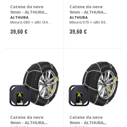
Catene da neve
Catene da neve
9mm - ALTHURA
9mm - ALTHURA
Alfa Romeo 156,
Alfa Romeo 147,
ALTHURA
ALTHURA
Misura 080 + altri 134
Misura 070 + altri 93
Giulietta, Mito,
156, GT, Audi A1,
veicoli
veicoli
Audi A3, A4, A6,
A3, Bmw Serie 3,
39,60 €
39,60 €
Bmw Serie 1, Serie
Z3, Z3 Roadster,
3, Serie 3 Coup??
Chevrolet Rezzo,
(E46), Serie 5
Tacuma
Catene da neve
Catene da neve
9mm - ALTHURA
9mm - ALTHURA