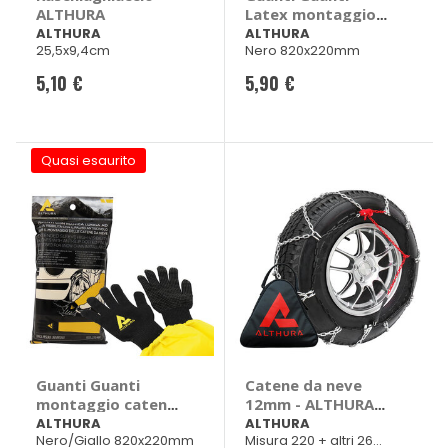
ALTHURA
Latex montaggio
catene - ALTHURA
ALTHURA
ALTHURA
25,5x9,4cm
Nero 820x220mm
5,10 €
5,90 €
Quasi esaurito
Guanti Guanti
Catene da neve
montaggio catene
12mm - ALTHURA
- ALTHURA
Citroen Jumper,
ALTHURA
ALTHURA
Nero/Giallo 820x220mm
Misura 220 + altri 26
Fiat Ducato, Ford