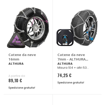
L300, Nissan
Freelander
Interstar, X-Trail
Catene da neve
Catene da neve
16mm
7mm - ALTHURA
Audi A4, A5, A6, A7,
ALTHURA
ALTHURA
Misura 104 + altri 53
A8, S8, Bmw Serie
veicoli
3, Serie 3 Coup??
74,25 €
A partire da
(E46), Serie 5, Serie
89,10 €
6
Spedizione gratuita!
Spedizione gratuita!