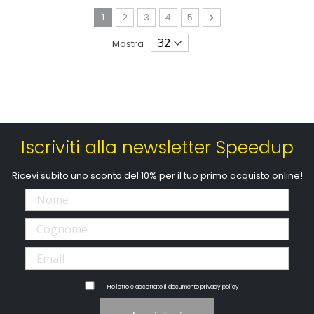
City Rover
Courier
Pagina
Attualmente stai leggendo la pagina
Pagina
Pagina
Pagina
Pagina
Pagina
Avanti
1
2
3
4
5
Mostra
Iscriviti alla newsletter Speedup
Ricevi subito uno sconto del 10% per il tuo primo acquisto online!
Ho letto e accettato il documento
privacy policy