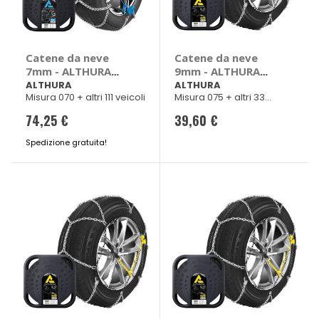
Catene da neve
Catene da neve
7mm - ALTHURA
9mm - ALTHURA
Alfa Romeo 147,
Bmw Serie 1, Serie
ALTHURA
ALTHURA
Misura 070 + altri 111 veicoli
Misura 075 + altri 33
156, GT, Audi A1,
3, Fiat Qubo, Honda
veicoli
A2, A3, Bmw Serie
Civic, Civic Coupe
74,25 €
39,60 €
3, Z3, Z3 Roadster,
(2001), Insight,
Chevrolet Nubira
Jazz, Stream,
Spedizione gratuita!
Hyundai Matrix, Kia
Cerato