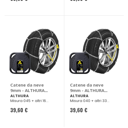
Citroen Berlingo,
C2, C3, C4, Xsara,
Daewoo
Catene da neve
Catene da neve
9mm - ALTHURA
9mm - ALTHURA
Audi A2, Daewoo
Audi A2, Chevrolet
ALTHURA
ALTHURA
Misura 045 + altri 16
Misura 040 + altri 33
Matiz, Daihatsu
Spark, Daewoo
veicoli
veicoli
Sirion, YRV, Dr 1,
Lanos, Daihatsu
39,60 €
39,60 €
Hyundai I10, i10,
Sirion, YRV, Fiat
Kia Picanto,
500, Panda, Punto,
Renault Clio, Rover
Strada, Ford