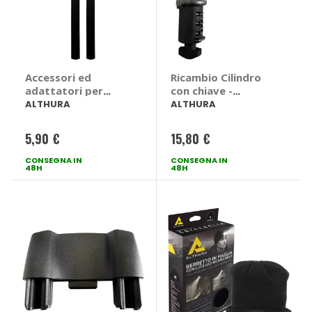
Accessori ed
Ricambio Cilindro
adattatori per
con chiave -
portabici -
ALTHURA
ALTHURA
ALTHURA
ALTHURA
5,90 €
15,80 €
CONSEGNA IN
CONSEGNA IN
48H
48H