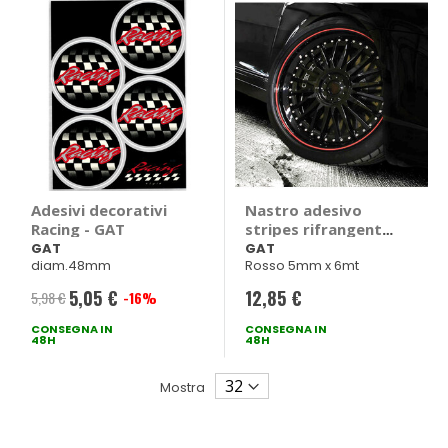
Adesivi decorativi
Nastro adesivo
Racing - GAT
stripes rifrangente
Wheel Trim - GAT
GAT
GAT
diam.48mm
Rosso 5mm x 6mt
5,05 €
12,85 €
5,98 €
-16%
Prezzo
CONSEGNA IN
speciale
CONSEGNA IN
48H
48H
Mostra