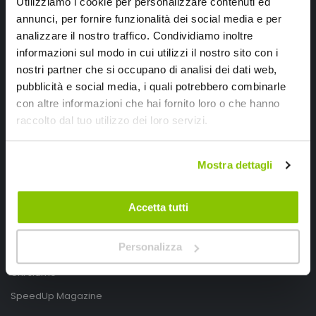
Utilizziamo i cookie per personalizzare contenuti ed
annunci, per fornire funzionalità dei social media e per
analizzare il nostro traffico. Condividiamo inoltre
informazioni sul modo in cui utilizzi il nostro sito con i
nostri partner che si occupano di analisi dei dati web,
pubblicità e social media, i quali potrebbero combinarle
con altre informazioni che hai fornito loro o che hanno
SpeedUp.it
raccolto dal tuo utilizzo dei loro servizi.
Via Montello 46
Nervesa della Battaglia
Mostra dettagli
Treviso, Italy 31040
PIVA IT03490830266
Accetta tutti
Speedup.it by Trio Group
Personalizza
Telefono
0423.601555
Chi siamo
SpeedUp Magazine