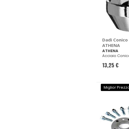
Dadi Conico
ATHENA
ATHENA
Acciaio Conic
24mm ch 19
13,25 €
Miglior Prezz