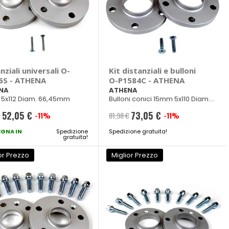
nziali universali O-
Kit distanziali e bulloni
6S - ATHENA
O-P1584C - ATHENA
NA
ATHENA
5x112 Diam. 66,45mm
Bulloni conici 15mm 5x110 Diam.
65mm M14x1,50
52,05 €
73,05 €
€
-11%
81,98 €
-11%
Prezzo
Prezzo
GNA IN
speciale
Spedizione
Spedizione gratuita!
speciale
gratuita!
or Prezzo
Miglior Prezzo