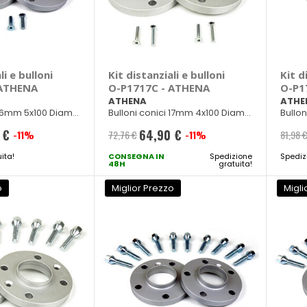
li e bulloni
Kit distanziali e bulloni
Kit d
 ATHENA
O-P1717C - ATHENA
O-P1
ATHENA
ATHE
 16mm 5x100 Diam.
Bulloni conici 17mm 4x100 Diam.
Bullon
0
56,5mm M12x1,50
65mm 
 €
64,90 €
-11%
72,76 €
-11%
81,98 
Prezzo
ita!
e
CONSEGNA IN
speciale
Spedizione
Spediz
48H
gratuita!
o
Miglior Prezzo
Migli