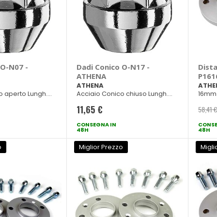
 O-N07 -
Dadi Conico O-N17 -
Dista
ATHENA
P161
ATHENA
ATHE
o aperto Lungh.
Acciaio Conico chiuso Lungh.
16mm 
32mm ch 19
11,65 €
58,41 
CONSEGNA IN
CONSE
48H
48H
o
Miglior Prezzo
Migli