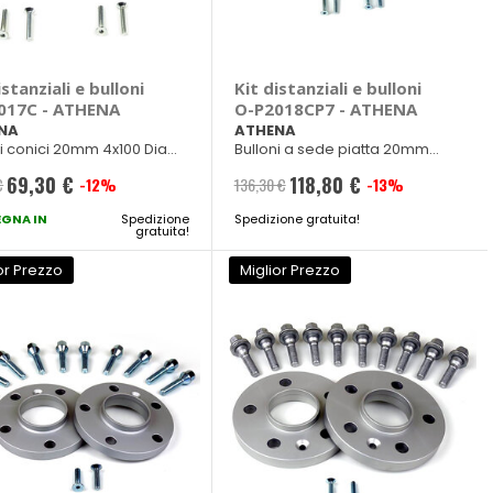
istanziali e bulloni
Kit distanziali e bulloni
017C - ATHENA
O-P2018CP7 - ATHENA
NA
ATHENA
ni conici 20mm 4x100 Diam.
Bulloni a sede piatta 20mm
m M12x1,50
4x108 Diam. 65mm M12x1,25
69,30 €
118,80 €
€
-12%
136,30 €
-13%
Prezzo
Prezzo
GNA IN
speciale
Spedizione
Spedizione gratuita!
speciale
gratuita!
or Prezzo
Miglior Prezzo