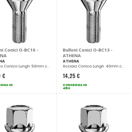
ni Conici O-BC10 -
Bulloni Conici O-BC13 -
ENA
ATHENA
NA
ATHENA
io Conico Lungh. 50mm ch
Acciaio Conico Lungh. 40mm ch
17
0 €
14,25 €
GNA IN
CONSEGNA IN
48H