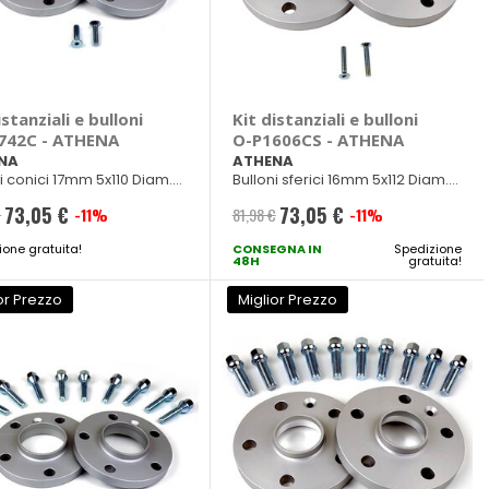
istanziali e bulloni
Kit distanziali e bulloni
742C - ATHENA
O-P1606CS - ATHENA
NA
ATHENA
i conici 17mm 5x110 Diam.
Bulloni sferici 16mm 5x112 Diam.
M12x1,25
57mm M14x1,50
73,05 €
73,05 €
€
-11%
81,98 €
-11%
Prezzo
Prezzo
ione gratuita!
speciale
CONSEGNA IN
speciale
Spedizione
48H
gratuita!
or Prezzo
Miglior Prezzo