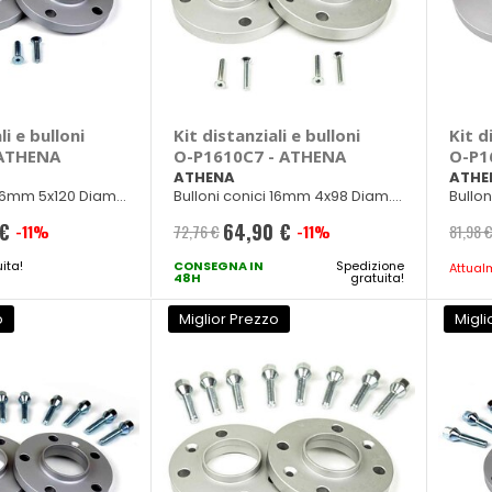
li e bulloni
Kit distanziali e bulloni
Kit d
 ATHENA
O-P1610C7 - ATHENA
O-P1
ATHENA
ATHE
 16mm 5x120 Diam.
Bulloni conici 16mm 4x98 Diam.
Bullon
50
58mm M12x1,25
66,45
 €
64,90 €
-11%
72,76 €
-11%
81,98 
Prezzo
ita!
e
CONSEGNA IN
speciale
Spedizione
Attual
48H
gratuita!
o
Miglior Prezzo
Migli