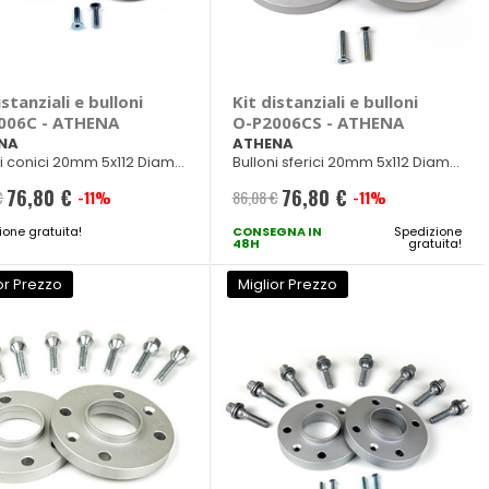
istanziali e bulloni
Kit distanziali e bulloni
006C - ATHENA
O-P2006CS - ATHENA
NA
ATHENA
ni conici 20mm 5x112 Diam.
Bulloni sferici 20mm 5x112 Diam.
M14x1,50
57mm M14x1,50
76,80 €
76,80 €
€
-11%
86,08 €
-11%
Prezzo
Prezzo
ione gratuita!
speciale
CONSEGNA IN
speciale
Spedizione
48H
gratuita!
or Prezzo
Miglior Prezzo