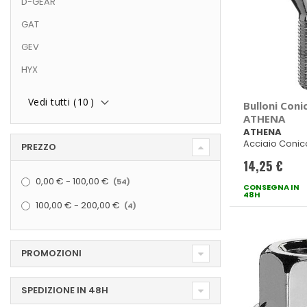
D-GEAR
GAT
GEV
HYX
Vedi tutti (
10
)
Bulloni Coni
ATHENA
ATHENA
Acciaio Conic
PREZZO
17
14,25 €
elementi
0,00 €
-
100,00 €
54
CONSEGNA IN
48H
elementi
100,00 €
-
200,00 €
4
PROMOZIONI
SPEDIZIONE IN 48H