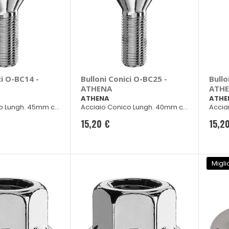
ci O-BC14 -
Bulloni Conici O-BC25 -
Bullo
ATHENA
ATH
ATHENA
ATHE
o Lungh. 45mm ch
Acciaio Conico Lungh. 40mm ch
Accia
17
17
15,20 €
15,2
Migli