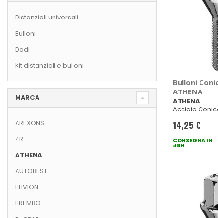
Distanziali universali
Bulloni
Dadi
Kit distanziali e bulloni
Bulloni Coni
ATHENA
MARCA
ATHENA
Acciaio Conic
17
AREXONS
14,25 €
4R
CONSEGNA IN
48H
ATHENA
AUTOBEST
BLIVION
BREMBO