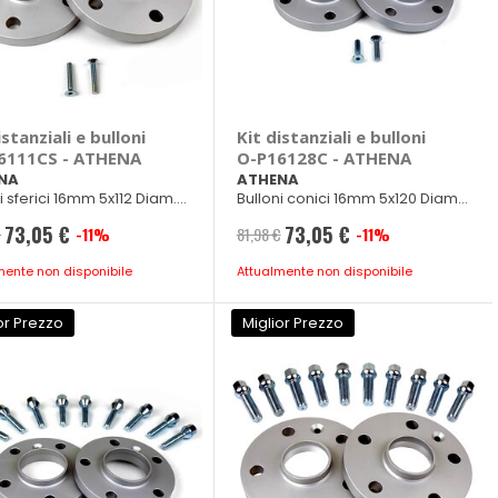
istanziali e bulloni
Kit distanziali e bulloni
6111CS - ATHENA
O-P16128C - ATHENA
NA
ATHENA
i sferici 16mm 5x112 Diam.
Bulloni conici 16mm 5x120 Diam.
mm M14x1,50
72,50mm M14x1,25
73,05 €
73,05 €
€
-11%
81,98 €
-11%
Prezzo
Prezzo
speciale
speciale
mente non disponibile
Attualmente non disponibile
or Prezzo
Miglior Prezzo