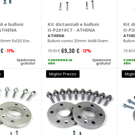
li e bulloni
Kit distanziali e bulloni
Kit d
 ATHENA
O-P2010C7 - ATHENA
O-P2
ATHENA
ATHE
 20mm 5x120 Diam.
Bulloni conici 20mm 4x98 Diam.
Bullo
50
58mm M12x1,25
56,5m
 €
69,30 €
-11%
78,40 €
-12%
78,40 
Prezzo
e
Spedizione
CONSEGNA IN
speciale
Spedizione
CONSE
gratuita!
48H
gratuita!
48H
o
Miglior Prezzo
Migli