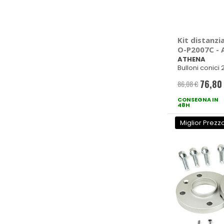
Kit distanzia
O-P2007C -
ATHENA
Bulloni conici
72,5mm M12x1,
76,80
86,08 €
Prezzo
CONSEGNA IN
special
48H
Miglior Prezz