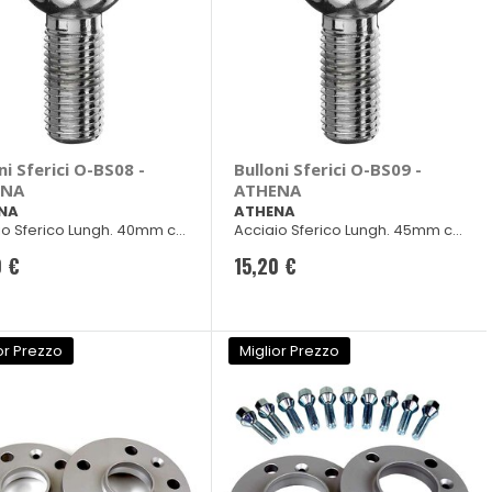
ni Sferici O-BS08 -
Bulloni Sferici O-BS09 -
ENA
ATHENA
NA
ATHENA
io Sferico Lungh. 40mm ch
Acciaio Sferico Lungh. 45mm ch
17
0 €
15,20 €
or Prezzo
Miglior Prezzo