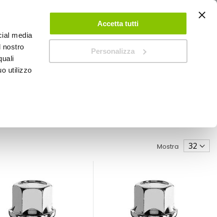
ACCEDI
CREA UN ACCOUNT
CONTATTACI
Accetta tutti
cial media
0
Carrello
l nostro
Personalizza
quali
o utilizzo
SPEEDUP MAGAZINE
Mostra