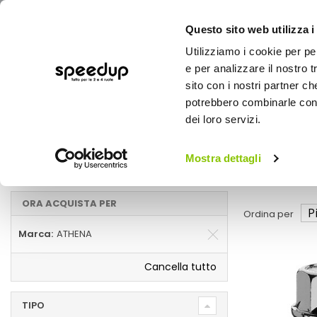
Questo sito web utilizza i
Utilizziamo i cookie per pe
e per analizzare il nostro t
sito con i nostri partner ch
potrebbero combinarle con a
AUTO
MOTO
BICI
OUTD
dei loro servizi.
Home
Gomme, cerchi e freni
Auto
Mostra dettagli
Gomme, cerchi e freni ATHENA
ORA ACQUISTA PER
Ordina per
Marca
ATHENA
Cancella tutto
TIPO