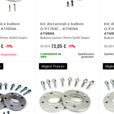
li e bulloni
Kit distanziali e bulloni
Kit d
- ATHENA
O-P1784C - ATHENA
O-P2
ATHENA
ATHE
 17mm 4x100 Diam.
Bulloni conici 17mm 5x110 Diam.
Bullo
0
65mm M14x1,50
57mm 
 €
73,05 €
-11%
81,98 €
-11%
86,08 
Prezzo
e
CONSEGNA IN
speciale
Spedizione
Spediz
 disponibile
48H
gratuita!
o
Miglior Prezzo
Migli