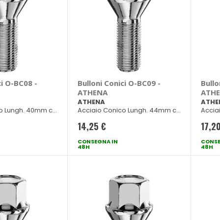
ci O-BC08 -
Bulloni Conici O-BC09 -
Bullo
ATHENA
ATH
ATHENA
ATHE
o Lungh. 40mm ch
Acciaio Conico Lungh. 44mm ch
Accia
17
17
14,25 €
17,2
CONSEGNA IN
CONSE
48H
48H