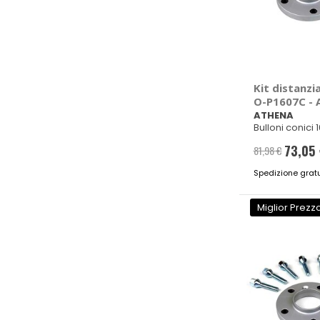
Kit distanzia
O-P1607C -
ATHENA
Bulloni conici
72,5mm M12x1,
73,05
81,98 €
Prezzo
Spedizione gratu
special
Miglior Prezz