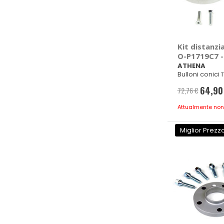
Kit distanzia
O-P1719C7 
ATHENA
Bulloni conici
60mm M12x1,5
64,90
72,76 €
Prezzo
special
Attualmente non
Miglior Prezz