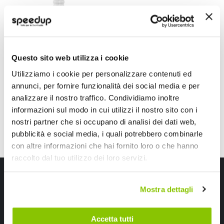
Manometro Digitale
- MICHELIN
MICHELIN
Questo sito web utilizza i cookie
24,75 €
Utilizziamo i cookie per personalizzare contenuti ed
CONSEGNA IN
annunci, per fornire funzionalità dei social media e per
48H
analizzare il nostro traffico. Condividiamo inoltre
informazioni sul modo in cui utilizzi il nostro sito con i
Mostra
nostri partner che si occupano di analisi dei dati web,
pubblicità e social media, i quali potrebbero combinarle
con altre informazioni che hai fornito loro o che hanno
raccolto dal tuo utilizzo dei loro servizi.
Iscriviti alla newsletter Speedup
Mostra dettagli
Ricevi subito uno sconto del 10% per il tuo primo acquisto online!
Accetta tutti