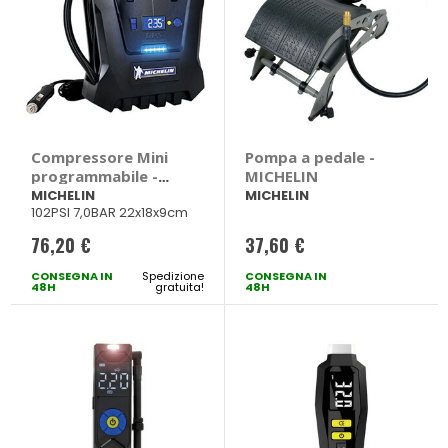
Compressore Mini
Pompa a pedale -
programmabile -
MICHELIN
MICHELIN
MICHELIN
MICHELIN
102PSI 7,0BAR 22x18x9cm
76,20 €
37,60 €
CONSEGNA IN
Spedizione
CONSEGNA IN
48H
gratuita!
48H