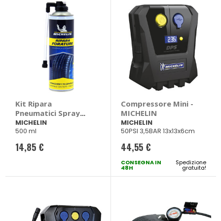
Kit Ripara
Compressore Mini -
Pneumatici Spray
MICHELIN
Stop Forature -
MICHELIN
MICHELIN
500 ml
50PSI 3,5BAR 13x13x6cm
MICHELIN
14,85 €
44,55 €
CONSEGNA IN
Spedizione
48H
gratuita!