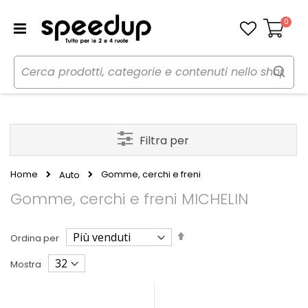
0
Carrello
Filtra per
Home
Gomme, cerchi e freni
Auto
Gomme, cerchi e freni MICHELIN
Imposta
Ordina per
la
direzione
Mostra
decrescente