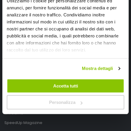
Utilizziamo i cookie per personalizzare contenuti ed
annunci, per fornire funzionalità dei social media e per
analizzare il nostro traffico. Condividiamo inoltre
informazioni sul modo in cui utilizzi il nostro sito con i
nostri partner che si occupano di analisi dei dati web,
pubblicità e social media, i quali potrebbero combinarle
con altre informazioni che hai fornito loro o che hanno
SpeedUp.it
raccolto dal tuo utilizzo dei loro servizi.
Via Montello 46
Nervesa della Battaglia
Mostra dettagli
Treviso, Italy 31040
PIVA IT03490830266
Accetta tutti
Speedup.it by Trio Group
Personalizza
Telefono
0423.601555
Chi siamo
SpeedUp Magazine