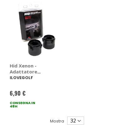
Hid Xenon -
Adattatore
portalampada
ILOVEGOLF
Volkswagen Golf VI
- ILOVEGOLF
6,90 €
Volkswagen Golf VI
CONSEGNA IN
48H
Mostra