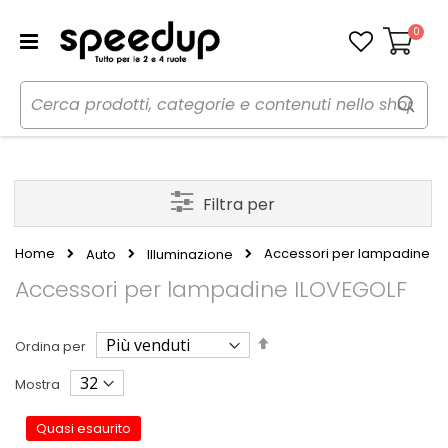
0
Carrello
Filtra per
Home
Accessori per lampadine
Auto
Illuminazione
Accessori per lampadine ILOVEGOLF
Imposta
Ordina per
la
direzione
Mostra
decrescente
Quasi esaurito