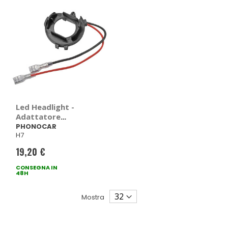
Led Headlight -
Adattatore
portalampada -
PHONOCAR
H7
PHONOCAR
Volkswagen Golf VI,
19,20 €
Golf VII, Scirocco
CONSEGNA IN
48H
Mostra