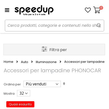
0
Carrello
Filtra per
Home
Accessori per lampadine
Auto
Illuminazione
Accessori per lampadine PHONOCAR
Imposta
Ordina per
la
direzione
Mostra
decrescente
Quasi esaurito