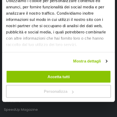
Utilizziamo i cookie per personalizzare contenuti ed
annunci, per fornire funzionalità dei social media e per
analizzare il nostro traffico. Condividiamo inoltre
informazioni sul modo in cui utilizzi il nostro sito con i
nostri partner che si occupano di analisi dei dati web,
pubblicità e social media, i quali potrebbero combinarle
con altre informazioni che hai fornito loro o che hanno
SpeedUp.it
raccolto dal tuo utilizzo dei loro servizi.
Via Montello 46
Nervesa della Battaglia
Mostra dettagli
Treviso, Italy 31040
PIVA IT03490830266
Accetta tutti
Speedup.it by Trio Group
Personalizza
Telefono
0423.601555
Chi siamo
SpeedUp Magazine