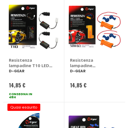
Resistenza
Resistenza
lampadine T10 LED -
lampadine
D-GEAR
Universale HID +
D-GEAR
D-GEAR
LED - D-GEAR
14,85 €
14,85 €
CONSEGNA IN
48H
Quasi esaurito