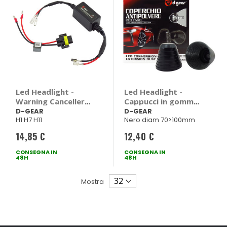
Led Headlight -
Led Headlight -
Warning Canceller
Cappucci in gomma
Monoluce - D-GEAR
- D-GEAR
D-GEAR
D-GEAR
H1 H7 H11
Nero diam 70>100mm
14,85 €
12,40 €
CONSEGNA IN
CONSEGNA IN
48H
48H
Mostra