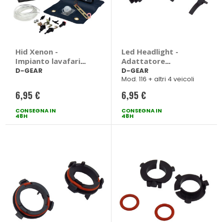
Hid Xenon -
Led Headlight -
Impianto lavafari
Adattatore
Headlamp Washer
portalampada H7
D-GEAR
D-GEAR
Mod. 116 + altri 4 veicoli
Kit - D-GEAR
Fiat Ford Land
Rover Opel - D-GEAR
6,95 €
6,95 €
Fiat 500, 500L, Idea,
Ford Focus, Land
CONSEGNA IN
CONSEGNA IN
48H
48H
Rover Discovery,
Opel Corsa