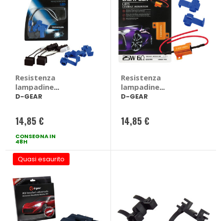
Resistenza
Resistenza
lampadine
lampadine
Universale LED - D-
Universale LED - D-
D-GEAR
D-GEAR
GEAR
GEAR
14,85 €
14,85 €
CONSEGNA IN
48H
Quasi esaurito