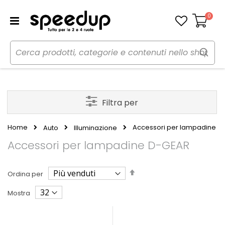
0
Carrello
Filtra per
Home
Accessori per lampadine
Auto
Illuminazione
Accessori per lampadine D-GEAR
Imposta
Ordina per
la
direzione
Mostra
decrescente