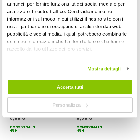
Serie 1, Serie 1 F20
Mercedes B Class, C
CONSEGNA IN
CONSEGNA IN
annunci, per fornire funzionalità dei social media e per
48H
48H
Class, CLK, E Class,
analizzare il nostro traffico. Condividiamo inoltre
GL Class, GLA, ML
informazioni sul modo in cui utilizzi il nostro sito con i
Class
nostri partner che si occupano di analisi dei dati web,
pubblicità e social media, i quali potrebbero combinarle
con altre informazioni che hai fornito loro o che hanno
raccolto dal tuo utilizzo dei loro servizi.
Mostra dettagli
Accetta tutti
Led Headlight -
Led Headlight -
Adattatore
Adattatore
portalampada H7
portalampada H7
D-GEAR
D-GEAR
Personalizza
Mod. 112 + altri 12 veicoli
Mod. 108 + altri 3 veicoli
Multi - D-GEAR Alfa
Opel Skoda VW - D-
Romeo Mito, Audi
GEAR Opel Astra H,
6,95 €
6,95 €
A4, A6, Ford Kuga,
Skoda Octavia,
Opel Adam, Agila,
Volkswagen Polo,
CONSEGNA IN
CONSEGNA IN
48H
48H
Astra , Corsa,
Tiguan, Touran
Meriva, Mokka