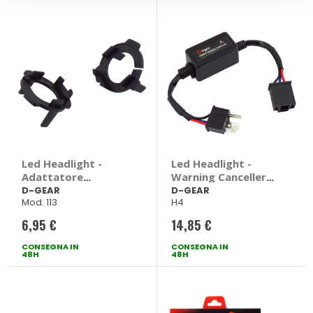
Led Headlight -
Led Headlight -
Adattatore
Warning Canceller
portalampada H7
Biluce - D-GEAR
D-GEAR
D-GEAR
Mod. 113
H4
VW - D-GEAR
Volkswagen Tiguan,
6,95 €
14,85 €
Touran
CONSEGNA IN
CONSEGNA IN
48H
48H