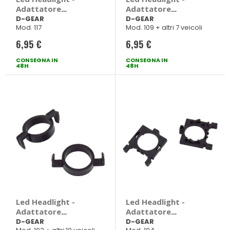
Adattatore
Adattatore
portalampada H7
portalampada H7
D-GEAR
D-GEAR
Mod. 117
Mod. 109 + altri 7 veicoli
Hyundai Kia - D-
Mercedes VW - D-
GEAR Hyundai
GEAR Mercedes A
6,95 €
6,95 €
Tucson, Kia Carnival
Class, Viano,
Volkswagen Golf VI,
CONSEGNA IN
CONSEGNA IN
48H
48H
Golf VII, Jetta,
Passat, Scirocco,
Tiguan, Touran
Led Headlight -
Led Headlight -
Adattatore
Adattatore
portalampada H7
portalampada H7
D-GEAR
D-GEAR