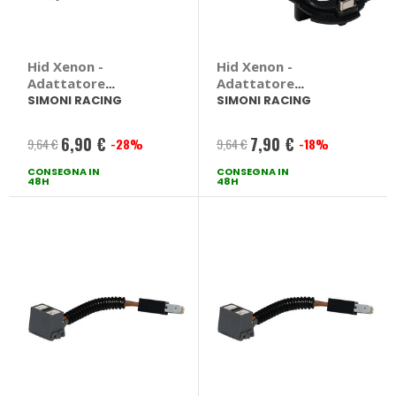
Hid Xenon -
Hid Xenon -
Adattatore
Adattatore
portalampada Fiat
portalampada
SIMONI RACING
SIMONI RACING
500 2007> - SIMONI
Volkswagen Golf V -
RACING Fiat 500
SIMONI RACING
6,90 €
7,90 €
9,64 €
-28%
9,64 €
-18%
Prezzo
Prezzo
2007 >
Volkswagen Golf V
CONSEGNA IN
speciale
CONSEGNA IN
speciale
48H
48H