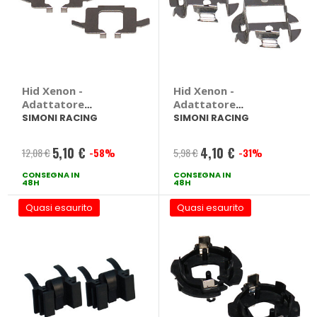
Hid Xenon -
Hid Xenon -
Adattatore
Adattatore
portalampada Bmw
portalampada Bmw
SIMONI RACING
SIMONI RACING
None - SIMONI
None - SIMONI
RACING Bmw
RACING Bmw
5,10 €
4,10 €
12,08 €
-58%
5,98 €
-31%
Prezzo
Prezzo
CONSEGNA IN
speciale
CONSEGNA IN
speciale
48H
48H
Quasi esaurito
Quasi esaurito