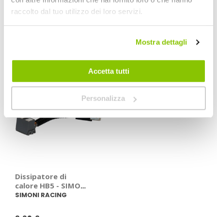
RACING
RACING
SIMONI RACING
SIMONI RACING
raccolto dal tuo utilizzo dei loro servizi.
8,90 €
8,90 €
Mostra dettagli
Accetta tutti
Personalizza
Dissipatore di
calore HB5 - SIMONI
RACING
SIMONI RACING