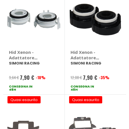
Hid Xenon -
Hid Xenon -
Adattatore
Adattatore
portalampada Bmw
portalampada Bmw
SIMONI RACING
SIMONI RACING
Serie 3 E46 - SIMONI
Serie 3 E46 - SIMONI
RACING Bmw Serie 3
RACING Bmw Serie 3
7,90 €
7,90 €
9,64 €
-18%
12,08 €
-35%
Prezzo
Prezzo
E46
E46
CONSEGNA IN
speciale
CONSEGNA IN
speciale
48H
48H
Quasi esaurito
Quasi esaurito