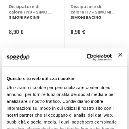
Dissipatore di
Dissipatore di
calore H10 - SIMONI
calore H7 - SIMONI
RACING
RACING
SIMONI RACING
SIMONI RACING
8,90 €
8,90 €
Questo sito web utilizza i cookie
Utilizziamo i cookie per personalizzare contenuti ed
annunci, per fornire funzionalità dei social media e per
analizzare il nostro traffico. Condividiamo inoltre
informazioni sul modo in cui utilizzi il nostro sito con i
nostri partner che si occupano di analisi dei dati web,
Dissipatore di
Dissipatore di
pubblicità e social media, i quali potrebbero combinarle
calore HB1 - SIMONI
calore HB4 - SIMONI
con altre informazioni che hai fornito loro o che hanno