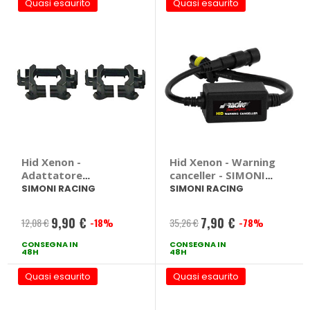
Quasi esaurito
Quasi esaurito
Hid Xenon -
Hid Xenon - Warning
Adattatore
canceller - SIMONI
portalampada
RACING
SIMONI RACING
SIMONI RACING
Citroen - SIMONI
RACING
9,90 €
7,90 €
12,08 €
-18%
35,26 €
-78%
Prezzo
Prezzo
CONSEGNA IN
speciale
CONSEGNA IN
speciale
48H
48H
Quasi esaurito
Quasi esaurito