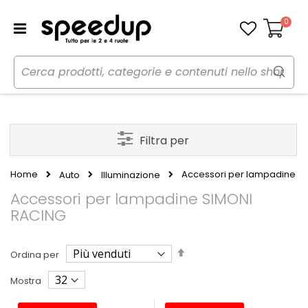
0
Carrello
Filtra per
Home
Accessori per lampadine
Auto
Illuminazione
Accessori per lampadine SIMONI
RACING
Imposta
Ordina per
la
direzione
Mostra
decrescente