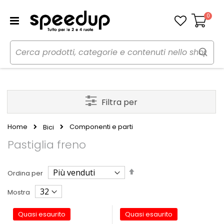
0
Carrello
Filtra per
Home
Componenti e parti
Bici
Pastiglia freno
Imposta
Ordina per
la
direzione
Mostra
decrescente
Quasi esaurito
Quasi esaurito