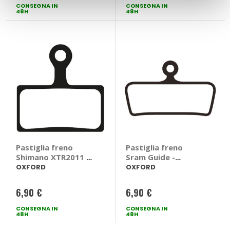
CONSEGNA IN
CONSEGNA IN
48H
48H
Pastiglia freno
Pastiglia freno
Shimano XTR2011 -
Sram Guide -
OXFORD
OXFORD
OXFORD
OXFORD
6,90 €
6,90 €
CONSEGNA IN
CONSEGNA IN
48H
48H