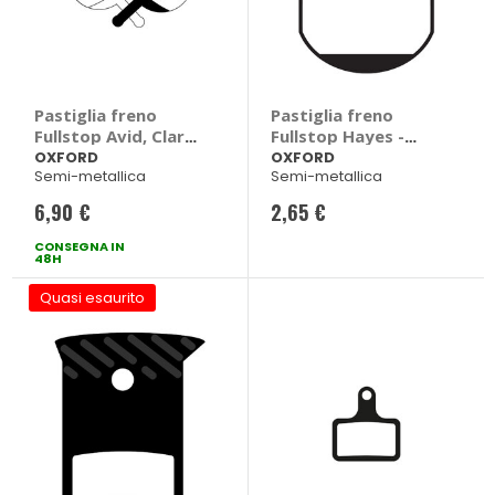
Pastiglia freno
Pastiglia freno
Fullstop Avid, Clarks
Fullstop Hayes -
- OXFORD
OXFORD
OXFORD
OXFORD
Semi-metallica
Semi-metallica
6,90 €
2,65 €
CONSEGNA IN
48H
Quasi esaurito