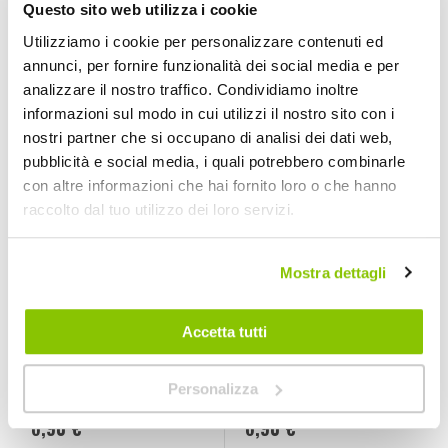
Questo sito web utilizza i cookie
5,05 €
5,05 €
Utilizziamo i cookie per personalizzare contenuti ed
CONSEGNA IN
CONSEGNA IN
annunci, per fornire funzionalità dei social media e per
48H
48H
analizzare il nostro traffico. Condividiamo inoltre
informazioni sul modo in cui utilizzi il nostro sito con i
nostri partner che si occupano di analisi dei dati web,
pubblicità e social media, i quali potrebbero combinarle
con altre informazioni che hai fornito loro o che hanno
raccolto dal tuo utilizzo dei loro servizi.
Mostra dettagli
Accetta tutti
Pastiglia freno
Pastiglia freno
Shimano, Deore -
Shimano, XTR -
OXFORD
OXFORD
OXFORD
OXFORD
Personalizza
6,90 €
6,90 €