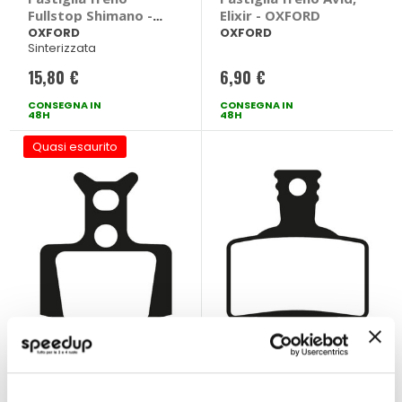
Fullstop Shimano -
Elixir - OXFORD
OXFORD
OXFORD
OXFORD
Sinterizzata
15,80 €
6,90 €
CONSEGNA IN
CONSEGNA IN
48H
48H
Quasi esaurito
Pastiglia freno
Pastiglia freno
Formula, Mega -
Magura MT -
OXFORD
OXFORD
OXFORD
OXFORD