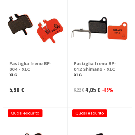
Pastiglia freno BP-
Pastiglia freno BP-
004 - XLC
012 Shimano - XLC
XLC
XLC
5,90 €
4,05 €
6,22 €
-35%
Prezzo
speciale
Quasi esaurito
Quasi esaurito