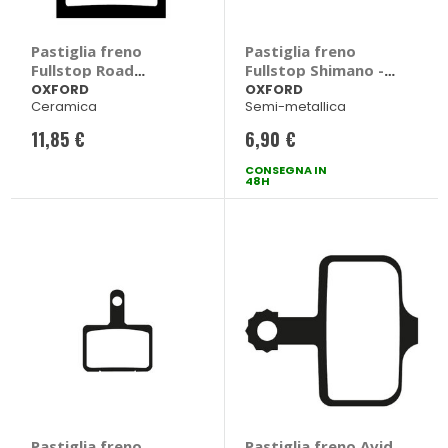
Pastiglia freno
Pastiglia freno
Fullstop Road
Fullstop Shimano -
Cooling - OXFORD
OXFORD
OXFORD
OXFORD
Ceramica
Semi-metallica
11,85 €
6,90 €
CONSEGNA IN
48H
Pastiglia freno
Pastiglia freno Avid,