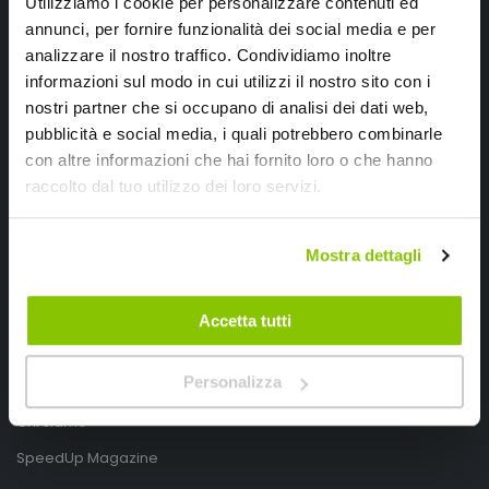
Utilizziamo i cookie per personalizzare contenuti ed
annunci, per fornire funzionalità dei social media e per
analizzare il nostro traffico. Condividiamo inoltre
informazioni sul modo in cui utilizzi il nostro sito con i
nostri partner che si occupano di analisi dei dati web,
pubblicità e social media, i quali potrebbero combinarle
con altre informazioni che hai fornito loro o che hanno
SpeedUp.it
raccolto dal tuo utilizzo dei loro servizi.
Via Montello 46
Nervesa della Battaglia
Mostra dettagli
Treviso, Italy 31040
PIVA IT03490830266
Accetta tutti
Speedup.it by Trio Group
Personalizza
Telefono
0423.601555
Chi siamo
SpeedUp Magazine