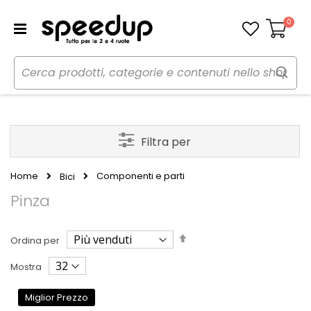
0
Carrello
Filtra per
Home
Componenti e parti
Bici
Pinza
Imposta
Ordina per
la
direzione
Mostra
decrescente
Miglior Prezzo