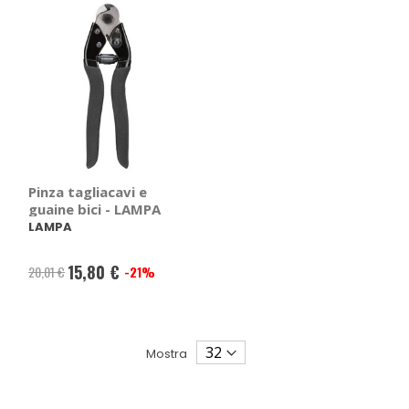
Pinza tagliacavi e
guaine bici - LAMPA
LAMPA
15,80 €
20,01 €
-21%
Prezzo
speciale
Mostra