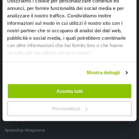
Utilizziamo i cookie per personalizzare contenuti ed
annunci, per fornire funzionalità dei social media e per
analizzare il nostro traffico. Condividiamo inoltre
informazioni sul modo in cui utilizzi il nostro sito con i
nostri partner che si occupano di analisi dei dati web,
pubblicità e social media, i quali potrebbero combinarle
con altre informazioni che hai fornito loro o che hanno
SpeedUp.it
raccolto dal tuo utilizzo dei loro servizi.
Via Montello 46
Nervesa della Battaglia
Mostra dettagli
Treviso, Italy 31040
PIVA IT03490830266
Accetta tutti
Speedup.it by Trio Group
Personalizza
Telefono
0423.601555
Chi siamo
SpeedUp Magazine