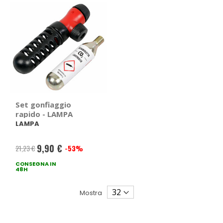
Set gonfiaggio
rapido - LAMPA
LAMPA
9,90 €
21,23 €
-53%
Prezzo
CONSEGNA IN
speciale
48H
Mostra