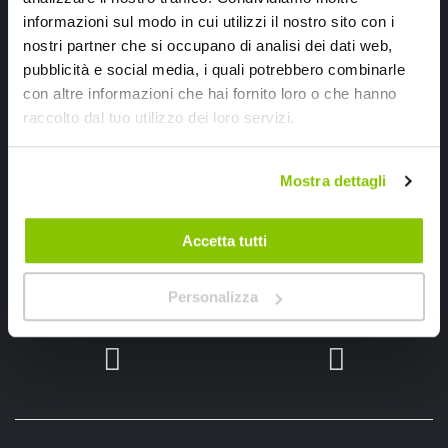
informazioni sul modo in cui utilizzi il nostro sito con i
nostri partner che si occupano di analisi dei dati web,
pubblicità e social media, i quali potrebbero combinarle
con altre informazioni che hai fornito loro o che hanno
raccolto dal tuo utilizzo dei loro servizi.
Ho letto e accettato il documento
privacy policy
Mostra dettagli
Iscrivimi
Accetta tutti
Segui SPEEDUP.IT
Personalizza