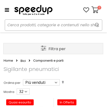
0
Carrello
Filtra per
Home
Componenti e parti
Bici
Sigillante pneumatici
Imposta
Ordina per
la
direzione
Mostra
decrescente
Quasi esaurito
In Offerta