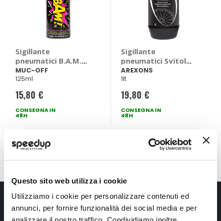
Sigillante
Sigillante
pneumatici B.A.M.
pneumatici Svitol
Instant Puncture
Bike - AREXONS
MUC-OFF
AREXONS
125ml
1lt
Repair - MUC-OFF
15,80 €
19,80 €
CONSEGNA IN
CONSEGNA IN
48H
48H
Mostra
Questo sito web utilizza i cookie
Iscriviti alla newsletter Speedup
Utilizziamo i cookie per personalizzare contenuti ed
annunci, per fornire funzionalità dei social media e per
Ricevi subito uno sconto del 10% per il tuo primo acquisto online!
analizzare il nostro traffico. Condividiamo inoltre