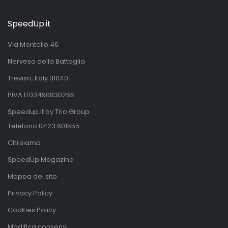
SpeedUp.it
Via Montello 46
Nervesa della Battaglia
Treviso, Italy 31040
PIVA IT03490830266
Speedup.it by Trio Group
Telefono
0423.601555
Chi siamo
SpeedUp Magazine
Mappa del sito
Privacy Policy
Cookies Policy
Modifica consensi