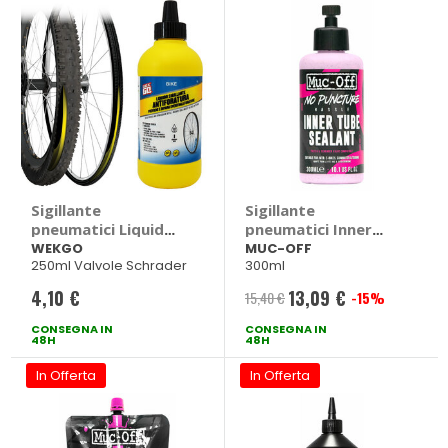
Sigillante
Sigillante
pneumatici Liquido -
pneumatici Inner
WEKGO
Tube Sealant -
WEKGO
MUC-OFF
250ml Valvole Schrader
300ml
MUC-OFF
4,10 €
13,09 €
15,40 €
-15%
Prezzo
CONSEGNA IN
CONSEGNA IN
speciale
48H
48H
In Offerta
In Offerta