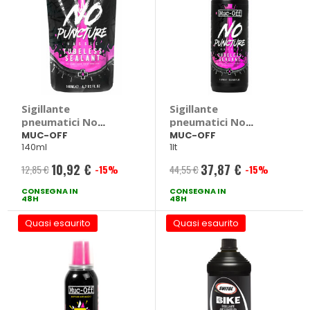
Sigillante
Sigillante
pneumatici No
pneumatici No
Puncture Hassle
Puncture Hassle
MUC-OFF
MUC-OFF
140ml
1lt
Tubeless Sealant -
Tubeless Sealant -
MUC-OFF
MUC-OFF
10,92 €
37,87 €
12,85 €
-15%
44,55 €
-15%
Prezzo
Prezzo
CONSEGNA IN
speciale
CONSEGNA IN
speciale
48H
48H
Quasi esaurito
Quasi esaurito