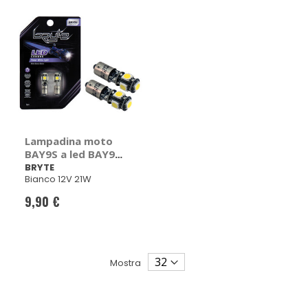
Lampadina moto
BAY9S a led BAY9S
- BRYTE
BRYTE
Bianco 12V 21W
9,90 €
Mostra