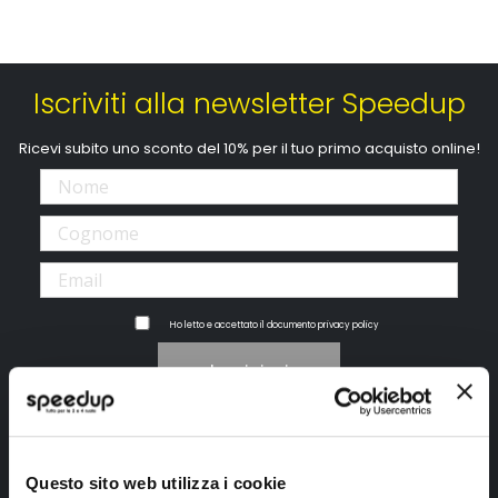
Iscriviti alla newsletter Speedup
Ricevi subito uno sconto del 10% per il tuo primo acquisto online!
Ho letto e accettato il documento
privacy policy
Iscrivimi
Segui SPEEDUP.IT
Questo sito web utilizza i cookie