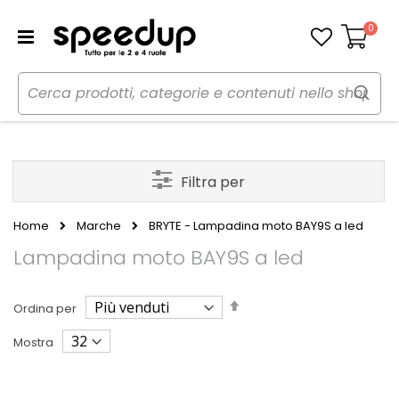
0
Carrello
Filtra per
Home
Marche
BRYTE - Lampadina moto BAY9S a led
Lampadina moto BAY9S a led
Imposta
Ordina per
la
direzione
Mostra
decrescente