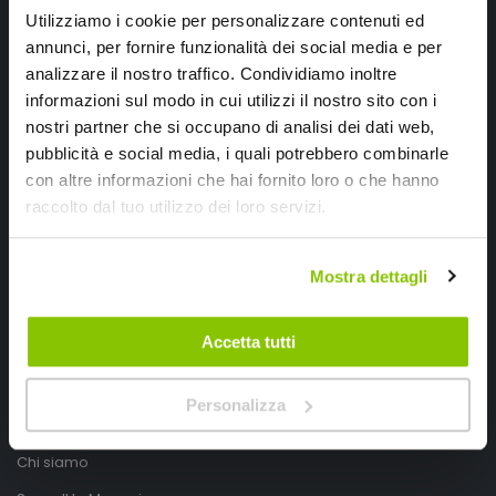
Utilizziamo i cookie per personalizzare contenuti ed
annunci, per fornire funzionalità dei social media e per
analizzare il nostro traffico. Condividiamo inoltre
informazioni sul modo in cui utilizzi il nostro sito con i
nostri partner che si occupano di analisi dei dati web,
pubblicità e social media, i quali potrebbero combinarle
con altre informazioni che hai fornito loro o che hanno
SpeedUp.it
raccolto dal tuo utilizzo dei loro servizi.
Via Montello 46
Mostra dettagli
Nervesa della Battaglia
Treviso, Italy 31040
Accetta tutti
PIVA IT03490830266
Speedup.it by Trio Group
Personalizza
Telefono
0423.601555
Chi siamo