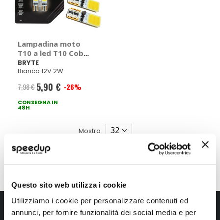
Lampadina moto
T10 a led T10 Cob
Led - BRYTE
BRYTE
Bianco 12V 2W
5,90 €
7,98 €
-26%
Prezzo
CONSEGNA IN
speciale
48H
Mostra
Questo sito web utilizza i cookie
Utilizziamo i cookie per personalizzare contenuti ed
Iscriviti alla newsletter Speedup
annunci, per fornire funzionalità dei social media e per