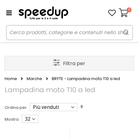
0
Carrello
Filtra per
Home
Marche
BRYTE - Lampadina moto T10 a led
Lampadina moto T10 a led
Imposta
Ordina per
la
direzione
Mostra
decrescente