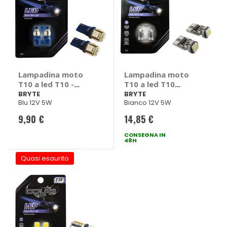
Lampadina moto
Lampadina moto
T10 a led T10 -
T10 a led T10
BRYTE
Canbus - BRYTE
BRYTE
BRYTE
Blu 12V 5W
Bianco 12V 5W
9,90 €
14,85 €
CONSEGNA IN
48H
Quasi esaurito