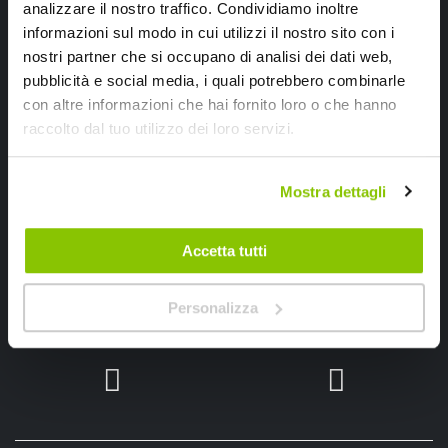
analizzare il nostro traffico. Condividiamo inoltre
Ricevi subito uno sconto del 10% per il tuo primo acquisto online!
informazioni sul modo in cui utilizzi il nostro sito con i
nostri partner che si occupano di analisi dei dati web,
pubblicità e social media, i quali potrebbero combinarle
con altre informazioni che hai fornito loro o che hanno
raccolto dal tuo utilizzo dei loro servizi.
Ho letto e accettato il documento
privacy policy
Mostra dettagli
Iscrivimi
Accetta tutti
Segui SPEEDUP.IT
Personalizza