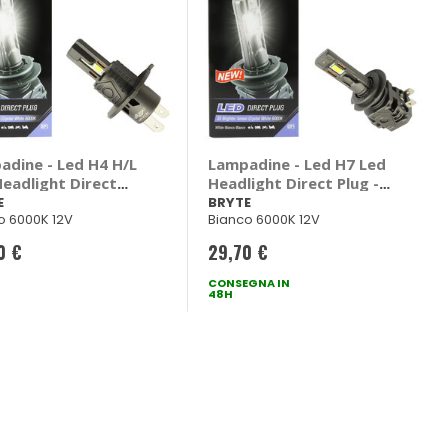
adine - Led H4 H/L
Lampadine - Led H7 Led
Headlight Direct
Headlight Direct Plug -
- BRYTE
BRYTE
E
BRYTE
o 6000K 12V
Bianco 6000K 12V
0 €
29,70 €
CONSEGNA IN
48H