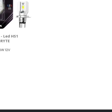
- Led HS1
BRYTE
6W 12V