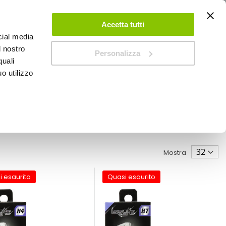
ACCEDI
CREA UN ACCOUNT
CONTATTACI
Accetta tutti
cial media
0
Carrello
l nostro
Personalizza
quali
o utilizzo
SPEEDUP MAGAZINE
Mostra
i esaurito
Quasi esaurito