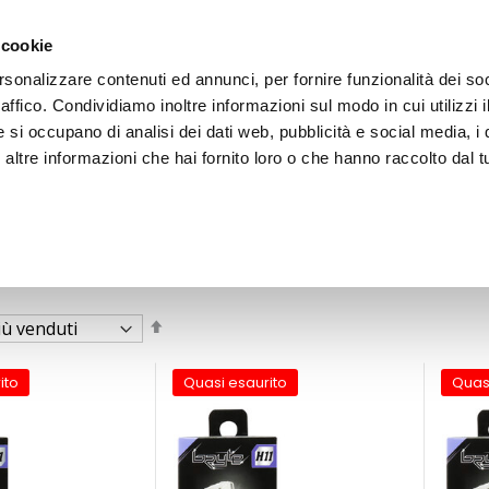
 cookie
rsonalizzare contenuti ed annunci, per fornire funzionalità dei so
raffico. Condividiamo inoltre informazioni sul modo in cui utilizzi i
e si occupano di analisi dei dati web, pubblicità e social media, i 
ltre informazioni che hai fornito loro o che hanno raccolto dal tu
OOR
Imposta
la
direzione
decrescente
ito
Quasi esaurito
Quas