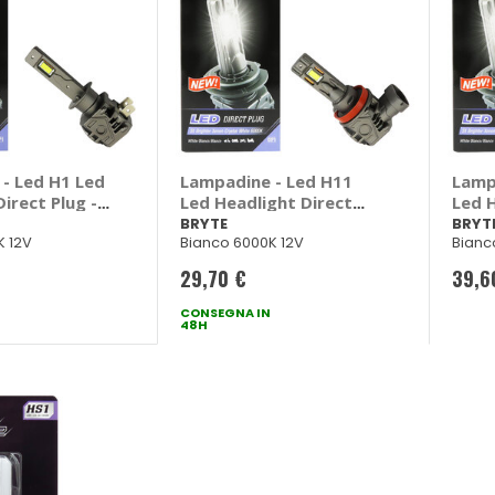
- Led H1 Led
Lampadine - Led H11
Lamp
irect Plug -
Led Headlight Direct
Led 
Plug - BRYTE
Plug 
BRYTE
BRYT
K 12V
Bianco 6000K 12V
Bianc
29,70 €
39,6
CONSEGNA IN
48H