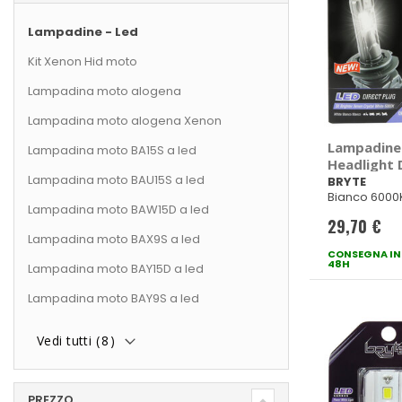
Lampadine - Led
Kit Xenon Hid moto
Lampadina moto alogena
Lampadina moto alogena Xenon
Lampadine 
Lampadina moto BA15S a led
Headlight D
Lampadina moto BAU15S a led
BRYTE
BRYTE
Bianco 6000
Lampadina moto BAW15D a led
29,70 €
Lampadina moto BAX9S a led
CONSEGNA IN
48H
Lampadina moto BAY15D a led
Lampadina moto BAY9S a led
Vedi tutti (
8
)
PREZZO