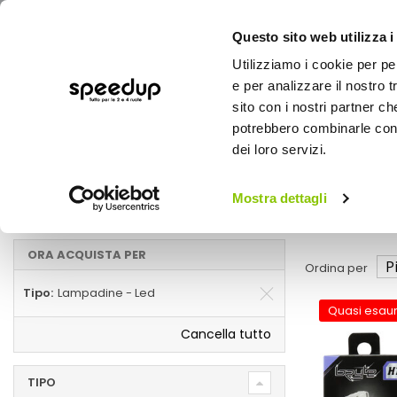
Questo sito web utilizza i
Utilizziamo i cookie per pe
e per analizzare il nostro t
sito con i nostri partner ch
potrebbero combinarle con a
AUTO
MOTO
BICI
OUTD
dei loro servizi.
Home
Marche
BRYTE - Lampadine - Led
Mostra dettagli
Lampadine - Led
ORA ACQUISTA PER
Ordina per
Tipo
Lampadine - Led
Quasi esaur
Cancella tutto
TIPO