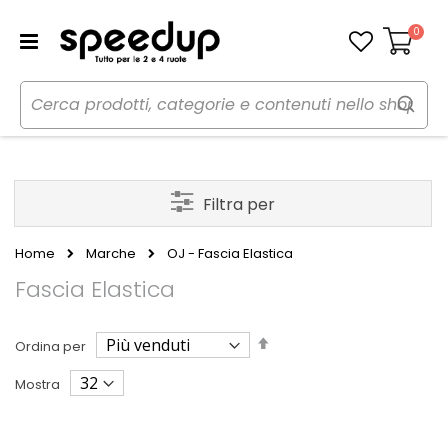
0
Carrello
Filtra per
Home
Marche
OJ - Fascia Elastica
Fascia Elastica
Imposta
Ordina per
la
direzione
Mostra
decrescente