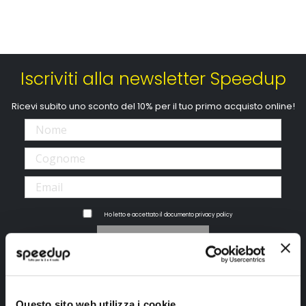
Iscriviti alla newsletter Speedup
Ricevi subito uno sconto del 10% per il tuo primo acquisto online!
Ho letto e accettato il documento
privacy policy
Iscrivimi
Segui SPEEDUP.IT
Questo sito web utilizza i cookie