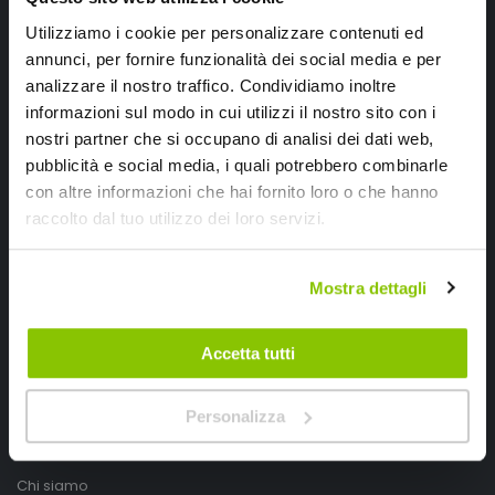
Utilizziamo i cookie per personalizzare contenuti ed
annunci, per fornire funzionalità dei social media e per
analizzare il nostro traffico. Condividiamo inoltre
informazioni sul modo in cui utilizzi il nostro sito con i
nostri partner che si occupano di analisi dei dati web,
pubblicità e social media, i quali potrebbero combinarle
con altre informazioni che hai fornito loro o che hanno
raccolto dal tuo utilizzo dei loro servizi.
SpeedUp.it
Via Montello 46
Mostra dettagli
Nervesa della Battaglia
Treviso, Italy 31040
Accetta tutti
PIVA IT03490830266
Personalizza
Speedup.it by Trio Group
Telefono
0423.601555
Chi siamo