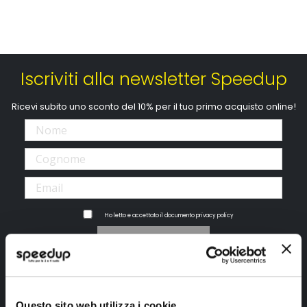
Iscriviti alla newsletter Speedup
Ricevi subito uno sconto del 10% per il tuo primo acquisto online!
Ho letto e accettato il documento
privacy policy
Iscrivimi
Segui SPEEDUP.IT
Questo sito web utilizza i cookie