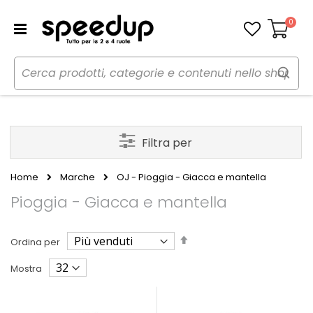
0
Carrello
Filtra per
Home
Marche
OJ - Pioggia - Giacca e mantella
Pioggia - Giacca e mantella
Imposta
Ordina per
la
direzione
Mostra
decrescente