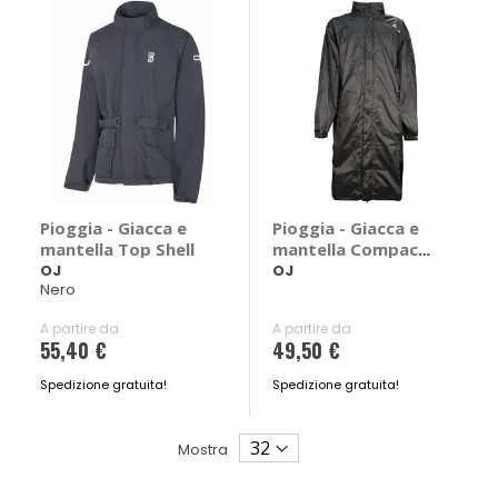
Pioggia - Giacca e
Pioggia - Giacca e
mantella Top Shell
mantella Compact
Over
OJ
OJ
Nero
A partire da
A partire da
55,40 €
49,50 €
Spedizione gratuita!
Spedizione gratuita!
Mostra