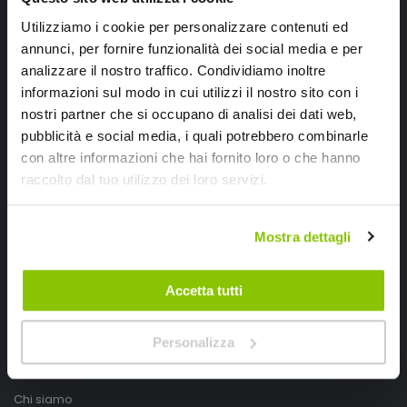
Utilizziamo i cookie per personalizzare contenuti ed
annunci, per fornire funzionalità dei social media e per
analizzare il nostro traffico. Condividiamo inoltre
informazioni sul modo in cui utilizzi il nostro sito con i
nostri partner che si occupano di analisi dei dati web,
pubblicità e social media, i quali potrebbero combinarle
con altre informazioni che hai fornito loro o che hanno
raccolto dal tuo utilizzo dei loro servizi.
SpeedUp.it
Via Montello 46
Mostra dettagli
Nervesa della Battaglia
Treviso, Italy 31040
Accetta tutti
PIVA IT03490830266
Personalizza
Speedup.it by Trio Group
Telefono
0423.601555
Chi siamo