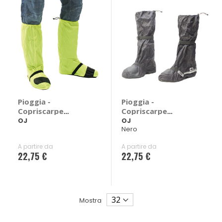
Pioggia -
Pioggia -
Copriscarpe
Copriscarpe
Compact and Fluo
Compact And
OJ
OJ
Nero
A partire da
A partire da
22,75 €
22,75 €
Mostra