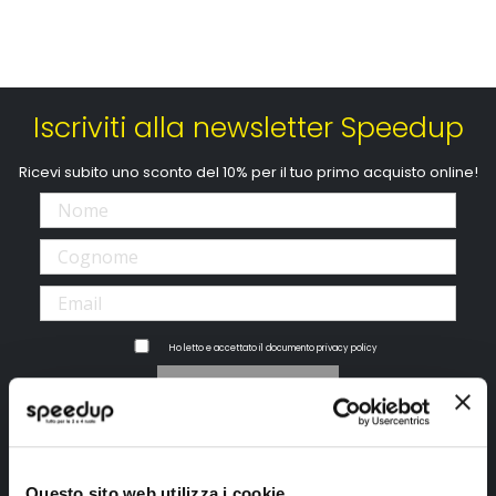
Iscriviti alla newsletter Speedup
Ricevi subito uno sconto del 10% per il tuo primo acquisto online!
Ho letto e accettato il documento
privacy policy
Iscrivimi
Segui SPEEDUP.IT
Questo sito web utilizza i cookie