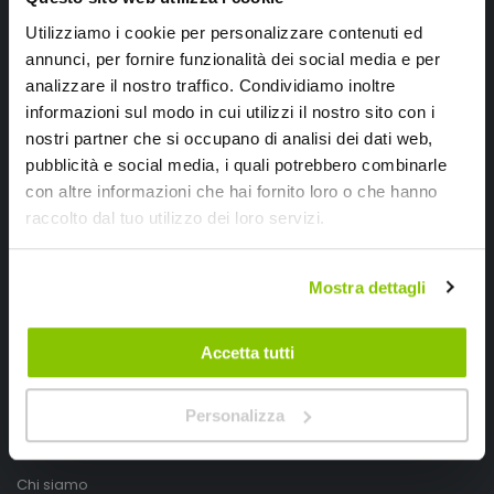
Utilizziamo i cookie per personalizzare contenuti ed
annunci, per fornire funzionalità dei social media e per
analizzare il nostro traffico. Condividiamo inoltre
informazioni sul modo in cui utilizzi il nostro sito con i
nostri partner che si occupano di analisi dei dati web,
pubblicità e social media, i quali potrebbero combinarle
con altre informazioni che hai fornito loro o che hanno
raccolto dal tuo utilizzo dei loro servizi.
SpeedUp.it
Via Montello 46
Mostra dettagli
Nervesa della Battaglia
Treviso, Italy 31040
Accetta tutti
PIVA IT03490830266
Personalizza
Speedup.it by Trio Group
Telefono
0423.601555
Chi siamo