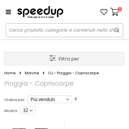
0
Carrello
Filtra per
Home
Marche
OJ - Pioggia - Copriscarpe
Pioggia - Copriscarpe
Imposta
Ordina per
la
direzione
Mostra
decrescente