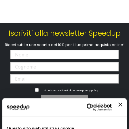
Iscriviti alla newsletter Speedup
Ricevi subito uno sconto del 10% per il tuo primo acquisto online!
Ho letto e accettato il documento
privacy policy
Iscrivimi
Segui SPEEDUP.IT
Questo sito web utilizza i cookie