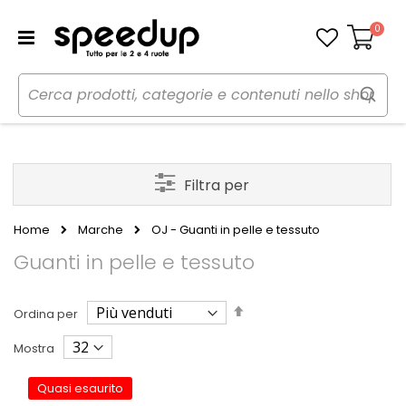
0
Carrello
Filtra per
Home
Marche
OJ - Guanti in pelle e tessuto
Guanti in pelle e tessuto
Imposta
Ordina per
la
direzione
Mostra
decrescente
Quasi esaurito