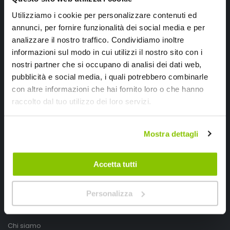
Utilizziamo i cookie per personalizzare contenuti ed
annunci, per fornire funzionalità dei social media e per
analizzare il nostro traffico. Condividiamo inoltre
informazioni sul modo in cui utilizzi il nostro sito con i
nostri partner che si occupano di analisi dei dati web,
pubblicità e social media, i quali potrebbero combinarle
con altre informazioni che hai fornito loro o che hanno
raccolto dal tuo utilizzo dei loro servizi.
SpeedUp.it
Via Montello 46
Mostra dettagli
Nervesa della Battaglia
Treviso, Italy 31040
Accetta tutti
PIVA IT03490830266
Personalizza
Speedup.it by Trio Group
Telefono
0423.601555
Chi siamo