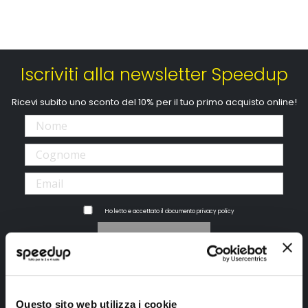
Iscriviti alla newsletter Speedup
Ricevi subito uno sconto del 10% per il tuo primo acquisto online!
Ho letto e accettato il documento
privacy policy
Iscrivimi
Segui SPEEDUP.IT
Questo sito web utilizza i cookie