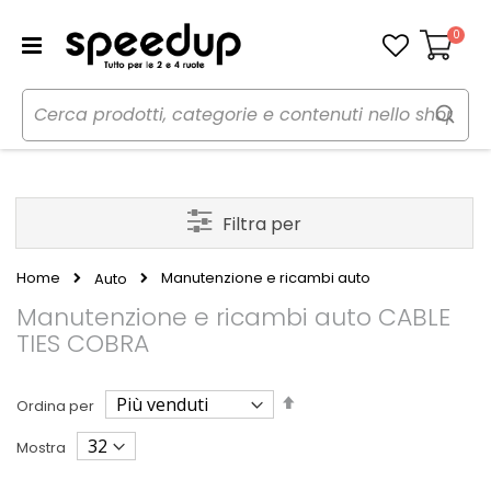
0
Carrello
Filtra per
Home
Manutenzione e ricambi auto
Auto
Manutenzione e ricambi auto CABLE
TIES COBRA
Imposta
Ordina per
la
direzione
Mostra
decrescente