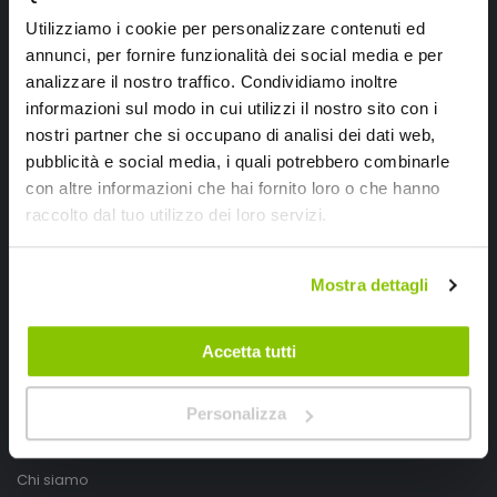
Utilizziamo i cookie per personalizzare contenuti ed
annunci, per fornire funzionalità dei social media e per
analizzare il nostro traffico. Condividiamo inoltre
informazioni sul modo in cui utilizzi il nostro sito con i
nostri partner che si occupano di analisi dei dati web,
pubblicità e social media, i quali potrebbero combinarle
con altre informazioni che hai fornito loro o che hanno
raccolto dal tuo utilizzo dei loro servizi.
SpeedUp.it
Via Montello 46
Mostra dettagli
Nervesa della Battaglia
Treviso, Italy 31040
Accetta tutti
PIVA IT03490830266
Speedup.it by Trio Group
Personalizza
Telefono
0423.601555
Chi siamo