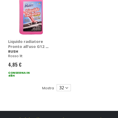
Liquido radiatore
Pronto all'uso G12 -
RUSH
RUSH
Rosso 1lt
4,85 €
CONSEGNA IN
48H
Mostra