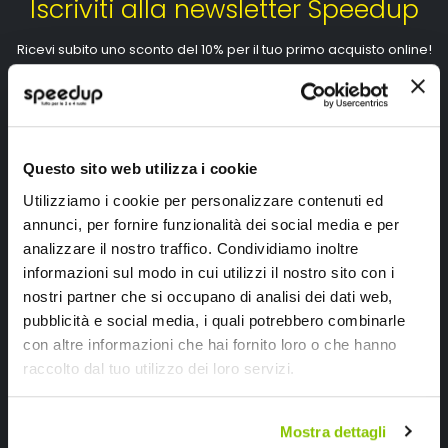
Iscriviti alla newsletter Speedup
Ricevi subito uno sconto del 10% per il tuo primo acquisto online!
Questo sito web utilizza i cookie
Utilizziamo i cookie per personalizzare contenuti ed
Ho letto e accettato il documento
privacy policy
annunci, per fornire funzionalità dei social media e per
Iscrivimi
analizzare il nostro traffico. Condividiamo inoltre
informazioni sul modo in cui utilizzi il nostro sito con i
nostri partner che si occupano di analisi dei dati web,
Segui SPEEDUP.IT
pubblicità e social media, i quali potrebbero combinarle
con altre informazioni che hai fornito loro o che hanno
raccolto dal tuo utilizzo dei loro servizi.
Mostra dettagli