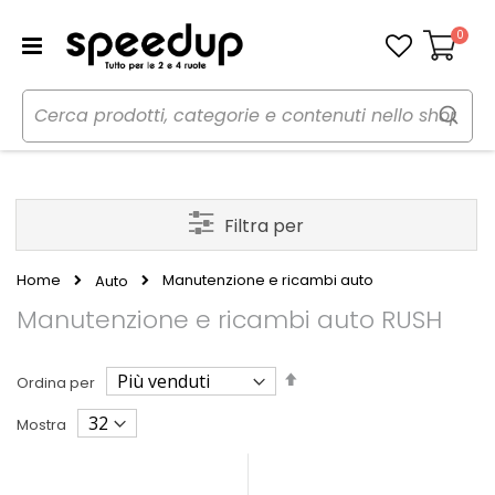
0
Carrello
Filtra per
Home
Manutenzione e ricambi auto
Auto
Manutenzione e ricambi auto RUSH
Imposta
Ordina per
la
direzione
Mostra
decrescente