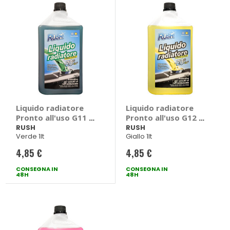
Liquido radiatore
Liquido radiatore
Pronto all'uso G11 -
Pronto all'uso G12 -
RUSH
RUSH
RUSH
RUSH
Verde 1lt
Giallo 1lt
4,85 €
4,85 €
CONSEGNA IN
CONSEGNA IN
48H
48H