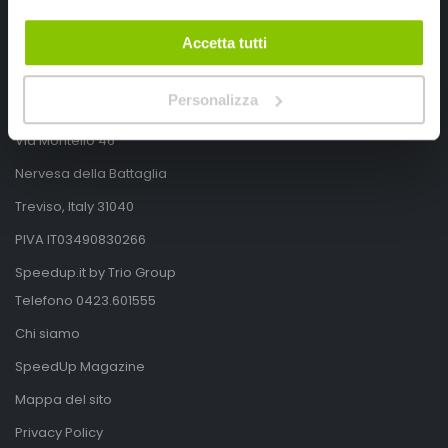
Accetta tutti
SpeedUp.it
Personalizza
Via Montello 46
Nervesa della Battaglia
Treviso, Italy 31040
PIVA IT03490830266
Speedup.it by Trio Group
Telefono
0423.601555
Chi siamo
SpeedUp Magazine
Mappa del sito
Privacy Policy