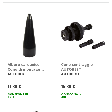
Albero cardanico
Cono centraggio -
Cono di montaggio
AUTOBEST
- AUTOBEST
AUTOBEST
AUTOBEST
11,80 €
15,80 €
CONSEGNA IN
CONSEGNA IN
48H
48H