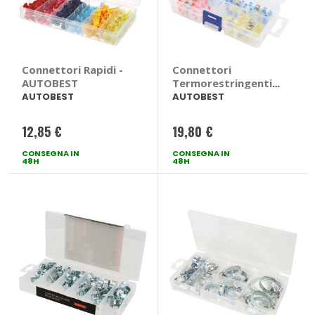
Connettori Rapidi -
Connettori
AUTOBEST
Termorestringenti -
AUTOBEST
AUTOBEST
AUTOBEST
12,85 €
19,80 €
CONSEGNA IN
CONSEGNA IN
48H
48H