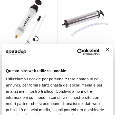
Siringa olio -
Siringa olio -
AUTOBEST
AUTOBEST
AUTOBEST
AUTOBEST
200ml
Questo sito web utilizza i cookie
14,85 €
11,85 €
Utilizziamo i cookie per personalizzare contenuti ed
CONSEGNA IN
CONSEGNA IN
annunci, per fornire funzionalità dei social media e per
48H
48H
analizzare il nostro traffico. Condividiamo inoltre
informazioni sul modo in cui utilizzi il nostro sito con i
nostri partner che si occupano di analisi dei dati web,
pubblicità e social media, i quali potrebbero combinarle