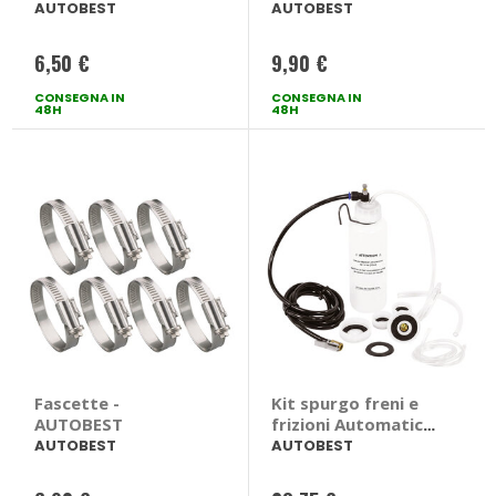
AUTOBEST
AUTOBEST
6,50 €
9,90 €
CONSEGNA IN
CONSEGNA IN
48H
48H
Fascette -
Kit spurgo freni e
AUTOBEST
frizioni Automatico
- AUTOBEST
AUTOBEST
AUTOBEST