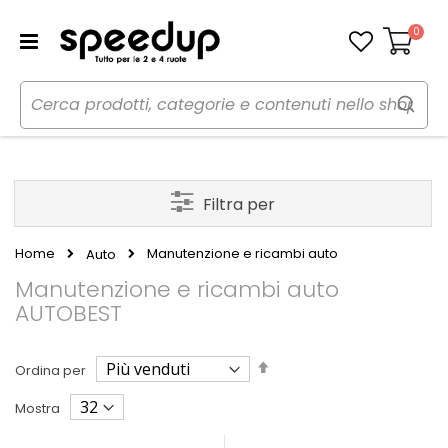
0
Carrello
Filtra per
Home
Manutenzione e ricambi auto
Auto
Manutenzione e ricambi auto
AUTOBEST
Imposta
Ordina per
la
direzione
Mostra
decrescente