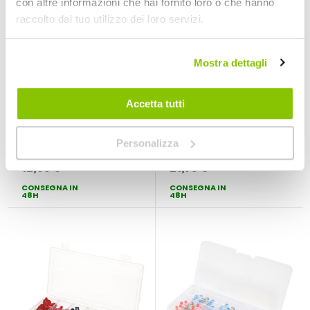
con altre informazioni che hai fornito loro o che hanno
raccolto dal tuo utilizzo dei loro servizi.
Mostra dettagli
Accetta tutti
Capicorda -
Connettori -
AUTOBEST
AUTOBEST
AUTOBEST
AUTOBEST
Personalizza
12,85 €
21,75 €
CONSEGNA IN
CONSEGNA IN
48H
48H