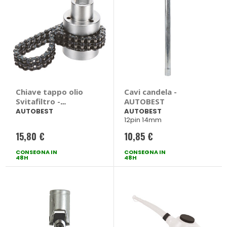
Chiave tappo olio
Cavi candela -
Svitafiltro -
AUTOBEST
AUTOBEST
AUTOBEST
AUTOBEST
12pin 14mm
15,80 €
10,85 €
CONSEGNA IN
CONSEGNA IN
48H
48H