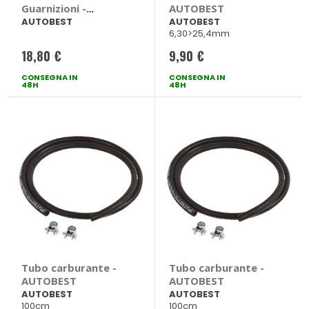
Guarnizioni -
AUTOBEST
AUTOBEST
AUTOBEST
AUTOBEST
6,30>25,4mm
18,80 €
9,90 €
CONSEGNA IN
CONSEGNA IN
48H
48H
Tubo carburante -
Tubo carburante -
AUTOBEST
AUTOBEST
AUTOBEST
AUTOBEST
100cm
100cm