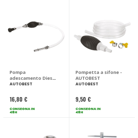
Pompa
Pompetta a sifone -
adescamento Diesel
AUTOBEST
- AUTOBEST
AUTOBEST
AUTOBEST
16,80 €
9,50 €
CONSEGNA IN
CONSEGNA IN
48H
48H