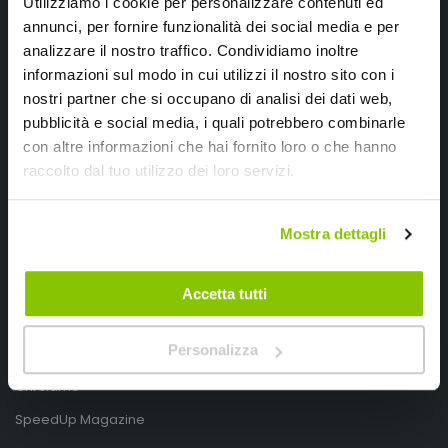
Utilizziamo i cookie per personalizzare contenuti ed
annunci, per fornire funzionalità dei social media e per
analizzare il nostro traffico. Condividiamo inoltre
informazioni sul modo in cui utilizzi il nostro sito con i
nostri partner che si occupano di analisi dei dati web,
pubblicità e social media, i quali potrebbero combinarle
con altre informazioni che hai fornito loro o che hanno
SpeedUp.it
raccolto dal tuo utilizzo dei loro servizi.
Via Montello 46
Nervesa della Battaglia
Mostra dettagli
Treviso, Italy 31040
PIVA IT03490830266
Accetta tutti
Speedup.it by Trio Group
Personalizza
Telefono
0423.601555
Chi siamo
SpeedUp Magazine