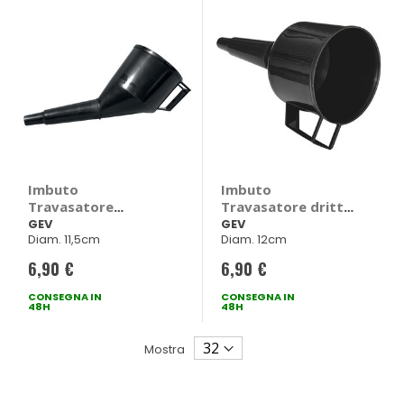
Imbuto
Imbuto
Travasatore
Travasatore dritto
inclinato - GEV
- GEV
GEV
GEV
Diam. 11,5cm
Diam. 12cm
6,90 €
6,90 €
CONSEGNA IN
CONSEGNA IN
48H
48H
Mostra