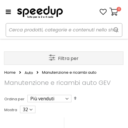
0
Carrello
Filtra per
Home
Manutenzione e ricambi auto
Auto
Manutenzione e ricambi auto GEV
Imposta
Ordina per
la
direzione
Mostra
decrescente