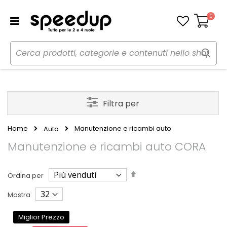
0
Carrello
Filtra per
Home
Manutenzione e ricambi auto
Auto
Manutenzione e ricambi auto CORA
Imposta
Ordina per
la
direzione
Mostra
decrescente
Miglior Prezzo