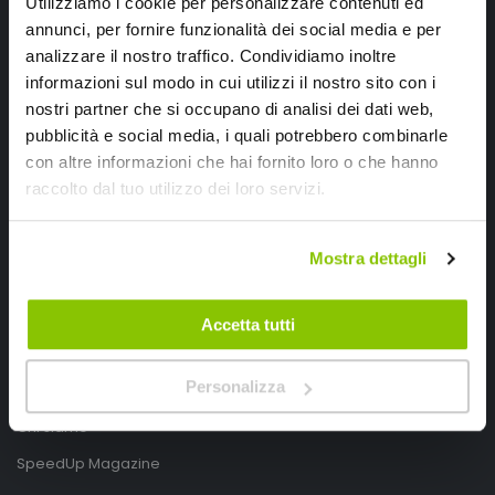
Utilizziamo i cookie per personalizzare contenuti ed
annunci, per fornire funzionalità dei social media e per
analizzare il nostro traffico. Condividiamo inoltre
informazioni sul modo in cui utilizzi il nostro sito con i
nostri partner che si occupano di analisi dei dati web,
pubblicità e social media, i quali potrebbero combinarle
con altre informazioni che hai fornito loro o che hanno
SpeedUp.it
raccolto dal tuo utilizzo dei loro servizi.
Via Montello 46
Nervesa della Battaglia
Mostra dettagli
Treviso, Italy 31040
PIVA IT03490830266
Accetta tutti
Speedup.it by Trio Group
Personalizza
Telefono
0423.601555
Chi siamo
SpeedUp Magazine