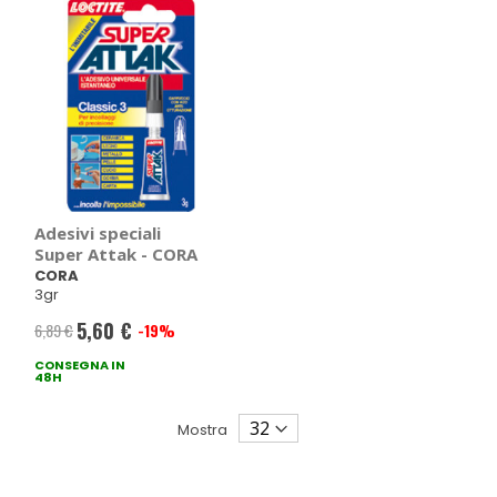
Adesivi speciali
Super Attak - CORA
CORA
3gr
5,60 €
6,89 €
-19%
Prezzo
CONSEGNA IN
speciale
48H
Mostra