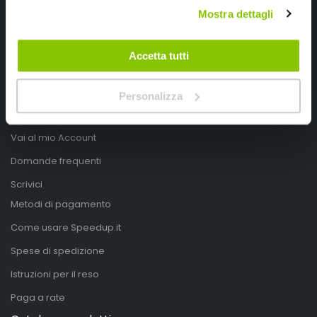
Mostra dettagli
Mappa del sito
Privacy Policy
Accetta tutti
Cookies Policy
Modifica consensi
Personalizza
Account
Vai al mio Account
Domande frequenti
Scrivici
Metodi di pagamento
Come usare Speedup.it
Spese di spedizione
Istruzioni per il reso
Paga a rate