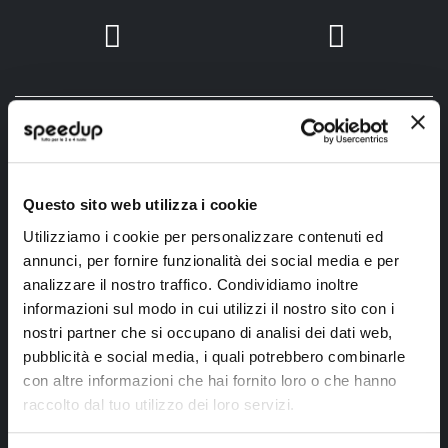
SpeedUp.it
Questo sito web utilizza i cookie
Via Montello 46
Utilizziamo i cookie per personalizzare contenuti ed
Nervesa della Battaglia
annunci, per fornire funzionalità dei social media e per
Treviso, Italy 31040
analizzare il nostro traffico. Condividiamo inoltre
informazioni sul modo in cui utilizzi il nostro sito con i
PIVA IT03490830266
nostri partner che si occupano di analisi dei dati web,
Speedup.it by Trio Group
pubblicità e social media, i quali potrebbero combinarle
Telefono
0423.601555
con altre informazioni che hai fornito loro o che hanno
raccolto dal tuo utilizzo dei loro servizi.
Chi siamo
SpeedUp Magazine