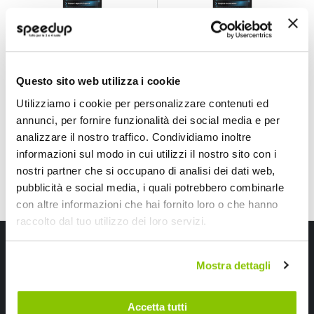
Detergente
Disincrostante
radiatore
radiatore -
Detergente
AREXONS
AREXONS
AREXONS
500ml
500ml
Radiatori -
Questo sito web utilizza i cookie
AREXONS
16,20 €
16,20 €
Utilizziamo i cookie per personalizzare contenuti ed
CONSEGNA IN
CONSEGNA IN
annunci, per fornire funzionalità dei social media e per
48H
48H
analizzare il nostro traffico. Condividiamo inoltre
informazioni sul modo in cui utilizzi il nostro sito con i
Mostra
nostri partner che si occupano di analisi dei dati web,
pubblicità e social media, i quali potrebbero combinarle
con altre informazioni che hai fornito loro o che hanno
raccolto dal tuo utilizzo dei loro servizi.
Iscriviti alla newsletter Speedup
Mostra dettagli
Ricevi subito uno sconto del 10% per il tuo primo acquisto online!
Accetta tutti