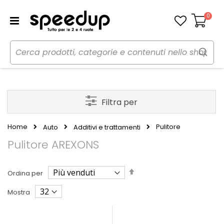
0
Carrello
Filtra per
Home
Pulitore
Auto
Additivi e trattamenti
Pulitore AREXONS
Imposta
Ordina per
la
direzione
Mostra
decrescente