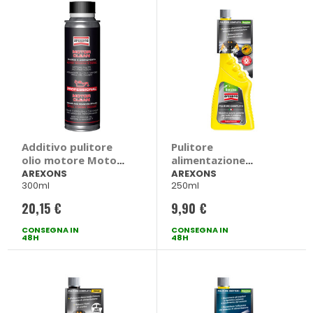
Additivo pulitore
Pulitore
olio motore Motor
alimentazione
Clean - AREXONS
Benzina Pulitore
AREXONS
AREXONS
300ml
250ml
Completo
Alimentazione -
20,15 €
9,90 €
AREXONS
CONSEGNA IN
CONSEGNA IN
48H
48H