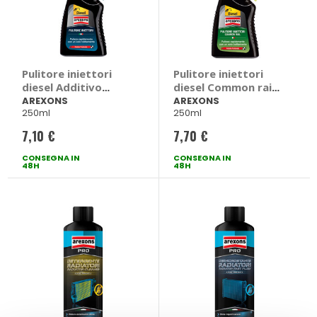
Pulitore iniettori
Pulitore iniettori
diesel Additivo
diesel Common rail -
Diesel - AREXONS
AREXONS
AREXONS
AREXONS
250ml
250ml
7,10 €
7,70 €
CONSEGNA IN
CONSEGNA IN
48H
48H