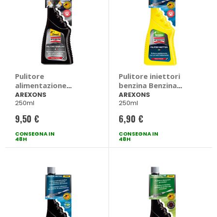
Pulitore
Pulitore iniettori
alimentazione
benzina Benzina
Diesel Pulitore
Pulitore Iniettori -
AREXONS
AREXONS
250ml
250ml
Completo
AREXONS
Alimentazione -
9,50 €
6,90 €
AREXONS
CONSEGNA IN
CONSEGNA IN
48H
48H