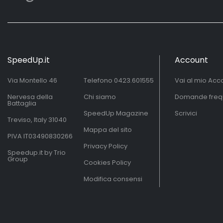
SpeedUp.it
Account
Via Montello 46
Telefono
0423.601555
Vai al mio Acc
Nervesa della
Chi siamo
Domande freq
Battaglia
SpeedUp Magazine
Scrivici
Treviso, Italy 31040
Mappa del sito
PIVA IT03490830266
Privacy Policy
Speedup.it by Trio
Group
Cookies Policy
Modifica consensi