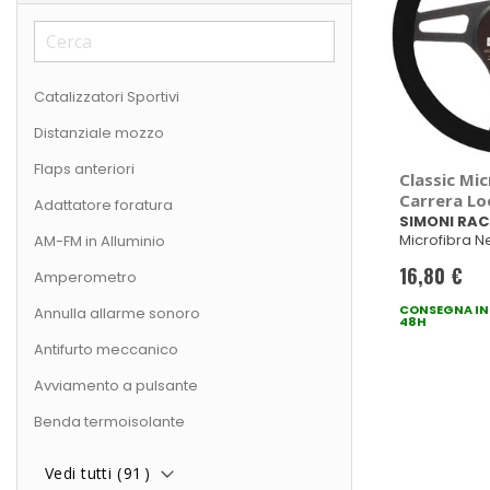
Catalizzatori Sportivi
Distanziale mozzo
Flaps anteriori
Classic Mic
Carrera Lo
Adattatore foratura
RACING
SIMONI RAC
Microfibra N
AM-FM in Alluminio
Universale
16,80 €
Amperometro
CONSEGNA IN
Annulla allarme sonoro
48H
Antifurto meccanico
Avviamento a pulsante
Benda termoisolante
Vedi tutti (
91
)