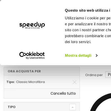
Questo sito web utilizza i
Utilizziamo i cookie per pe
e per analizzare il nostro t
sito con i nostri partner ch
potrebbero combinarle con a
AUTO
MOTO
BICI
OUTD
dei loro servizi.
Home
Marche
SIMONI RACING - Classic Microfibra
Mostra dettagli
Classic Microfibra
ORA ACQUISTA PER
Ordina per
Tipo
Classic Microfibra
Cancella tutto
TIPO