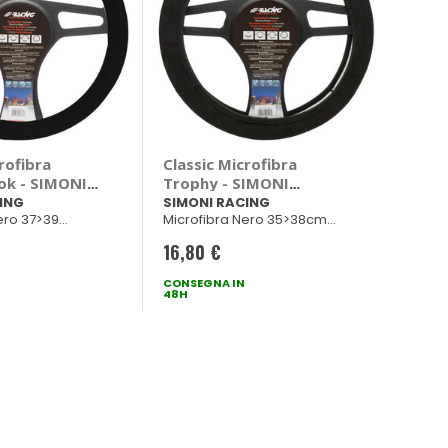
rofibra
Classic Microfibra
ok - SIMONI
Trophy - SIMONI
RACING
ING
SIMONI RACING
ero 37>39
Microfibra Nero 35>38cm
Universale
16,80 €
CONSEGNA IN
48H