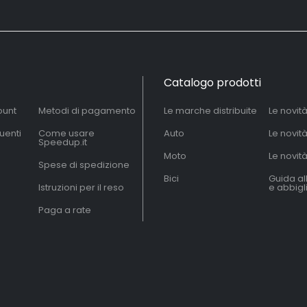
Catalogo prodotti
ount
Metodi di pagamento
Le marche distribuite
Le novit
uenti
Come usare
Auto
Le novit
Speedup.it
Moto
Le novità
Spese di spedizione
Bici
Guida al
Istruzioni per il reso
e abbig
Paga a rate