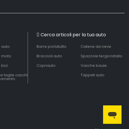
Cerca articoli per la tua auto
à auto
Barre portatutto
Catene da neve
à moto
Braccioli auto
Spazzole tergicristallo
 bici
Copriauto
Vasche baule
le taglie caschi
Tappeti auto
liamento