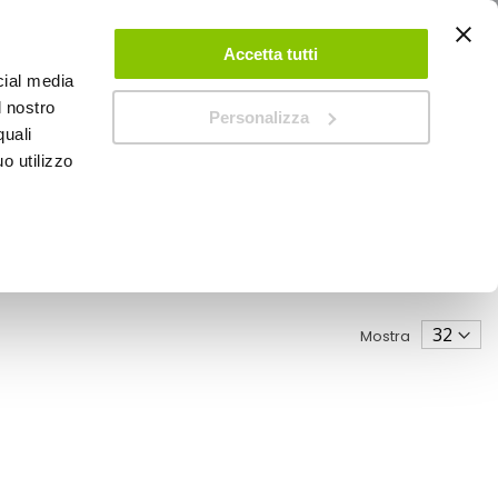
ACCEDI
CREA UN ACCOUNT
CONTATTACI
Accetta tutti
cial media
0
Carrello
l nostro
Personalizza
quali
o utilizzo
SPEEDUP MAGAZINE
Mostra