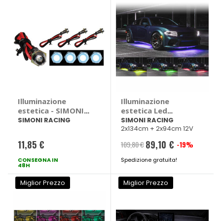
Illuminazione
Illuminazione
estetica - SIMONI
estetica Led
RACING
undercar
SIMONI RACING
SIMONI RACING
2x134cm + 2x94cm 12V
multicolor -
SIMONI RACING
11,85 €
89,10 €
109,80 €
-19%
Prezzo
CONSEGNA IN
Spedizione gratuita!
speciale
48H
Miglior Prezzo
Miglior Prezzo