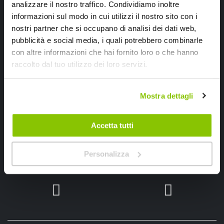
analizzare il nostro traffico. Condividiamo inoltre
Ricevi subito uno sconto del 10% per il tuo primo acquisto online!
informazioni sul modo in cui utilizzi il nostro sito con i
nostri partner che si occupano di analisi dei dati web,
pubblicità e social media, i quali potrebbero combinarle
con altre informazioni che hai fornito loro o che hanno
raccolto dal tuo utilizzo dei loro servizi.
Ho letto e accettato il documento
privacy policy
Mostra dettagli
Iscrivimi
Accetta tutti
Segui SPEEDUP.IT
Personalizza