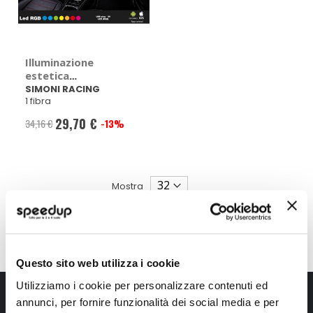
Illuminazione
estetica
Atmosphere
SIMONI RACING
1 fibra
Interior Led RGB -
SIMONI RACING
29,70 €
34,16 €
-13%
Prezzo
speciale
Mostra
Questo sito web utilizza i cookie
Utilizziamo i cookie per personalizzare contenuti ed
Iscriviti alla newsletter Speedup
annunci, per fornire funzionalità dei social media e per