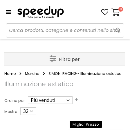
0
Carrello
Filtra per
Home
Marche
SIMONI RACING - Illuminazione estetica
Illuminazione estetica
Imposta
Ordina per
la
direzione
Mostra
decrescente
Miglior Prezzo