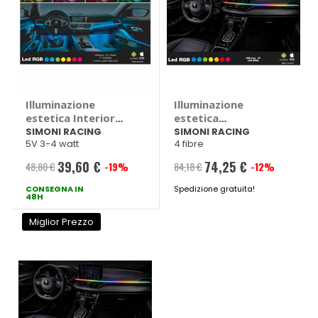
Illuminazione
Illuminazione
estetica Interior
estetica
Atmosphere AL5 -
Atmosphere
SIMONI RACING
SIMONI RACING
5V 3-4 watt
4 fibre
SIMONI RACING
Interior Led RGB -
SIMONI RACING
39,60 €
74,25 €
48,80 €
-19%
84,18 €
-12%
Prezzo
Prezzo
CONSEGNA IN
speciale
Spedizione gratuita!
speciale
48H
Miglior Prezzo