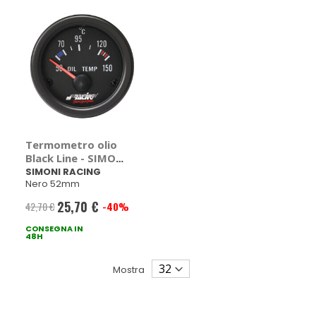
Termometro olio
Black Line - SIMONI
RACING
SIMONI RACING
Nero 52mm
25,70 €
42,70 €
-40%
Prezzo
CONSEGNA IN
speciale
48H
Mostra