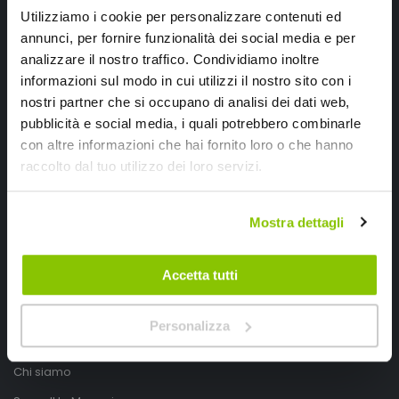
Utilizziamo i cookie per personalizzare contenuti ed
annunci, per fornire funzionalità dei social media e per
analizzare il nostro traffico. Condividiamo inoltre
informazioni sul modo in cui utilizzi il nostro sito con i
nostri partner che si occupano di analisi dei dati web,
pubblicità e social media, i quali potrebbero combinarle
con altre informazioni che hai fornito loro o che hanno
SpeedUp.it
raccolto dal tuo utilizzo dei loro servizi.
Via Montello 46
Mostra dettagli
Nervesa della Battaglia
Treviso, Italy 31040
Accetta tutti
PIVA IT03490830266
Speedup.it by Trio Group
Personalizza
Telefono
0423.601555
Chi siamo