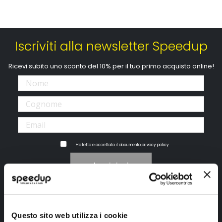
Iscriviti alla newsletter Speedup
Ricevi subito uno sconto del 10% per il tuo primo acquisto online!
Ho letto e accettato il documento
privacy policy
Iscrivimi
Segui SPEEDUP.IT
Questo sito web utilizza i cookie