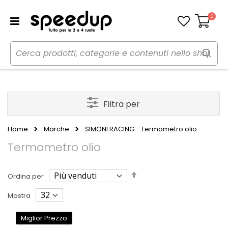
0
Carrello
Filtra per
Home
Marche
SIMONI RACING - Termometro olio
Termometro olio
Imposta
Ordina per
la
direzione
Mostra
decrescente
Miglior Prezzo