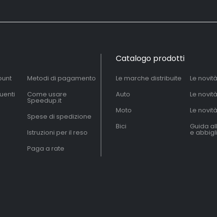
Catalogo prodotti
ount
Metodi di pagamento
Le marche distribuite
Le novit
uenti
Come usare
Auto
Le novit
Speedup.it
Moto
Le novità
Spese di spedizione
Bici
Guida al
Istruzioni per il reso
e abbig
Paga a rate