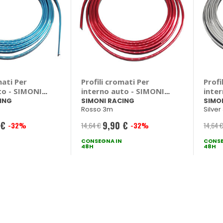
mati Per
Profili cromati Per
Profi
to - SIMONI
interno auto - SIMONI
inte
RACING
RACI
ING
SIMONI RACING
SIMO
Rosso 3m
Silve
 €
9,90 €
-32%
14,64 €
-32%
14,64 
Prezzo
le
CONSEGNA IN
speciale
CONSE
48H
48H