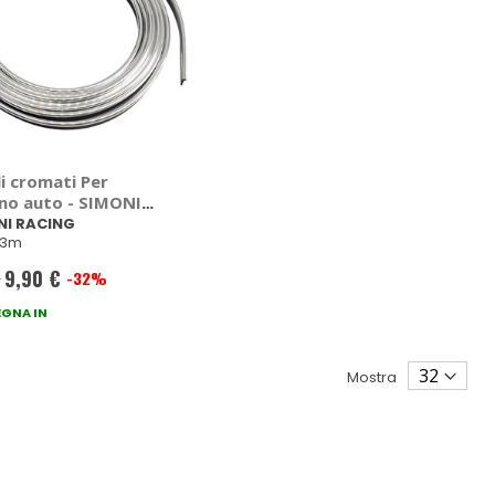
li cromati Per
rno auto - SIMONI
NG
NI RACING
r 3m
9,90 €
€
-32%
Prezzo
GNA IN
speciale
Mostra