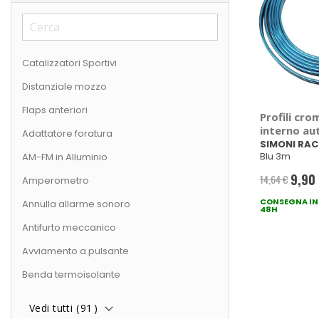
Catalizzatori Sportivi
Distanziale mozzo
Flaps anteriori
Profili cro
interno au
Adattatore foratura
RACING
SIMONI RAC
Blu 3m
AM-FM in Alluminio
9,90
14,64 €
Amperometro
Prezzo
CONSEGNA IN
specia
Annulla allarme sonoro
48H
Antifurto meccanico
Avviamento a pulsante
Benda termoisolante
Vedi tutti (
91
)