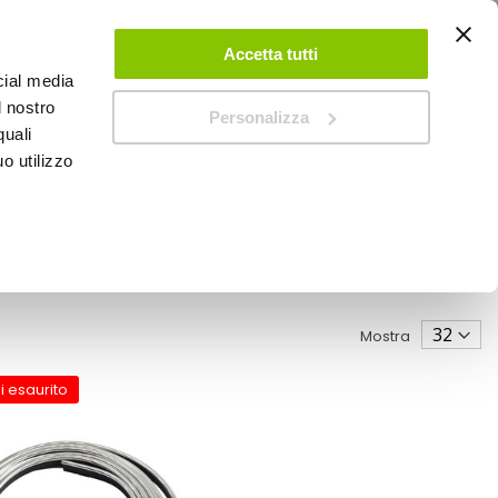
ACCEDI
CREA UN ACCOUNT
CONTATTACI
Accetta tutti
cial media
0
Carrello
l nostro
Personalizza
quali
o utilizzo
SPEEDUP MAGAZINE
Mostra
i esaurito