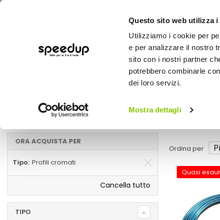
Questo sito web utilizza i
Utilizziamo i cookie per pe
e per analizzare il nostro t
sito con i nostri partner ch
potrebbero combinarle con a
AUTO
MOTO
BICI
OUTD
dei loro servizi.
Home
Marche
SIMONI RACING - Profili cromati
Mostra dettagli
Profili cromati
ORA ACQUISTA PER
Ordina per
Tipo
Profili cromati
Quasi esaur
Cancella tutto
TIPO