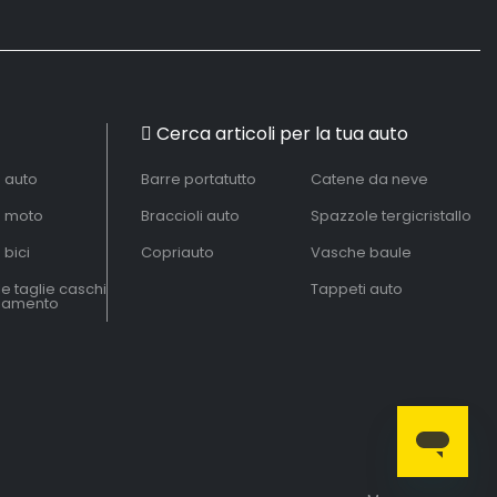
Cerca articoli per la tua auto
à auto
Barre portatutto
Catene da neve
à moto
Braccioli auto
Spazzole tergicristallo
 bici
Copriauto
Vasche baule
le taglie caschi
Tappeti auto
liamento