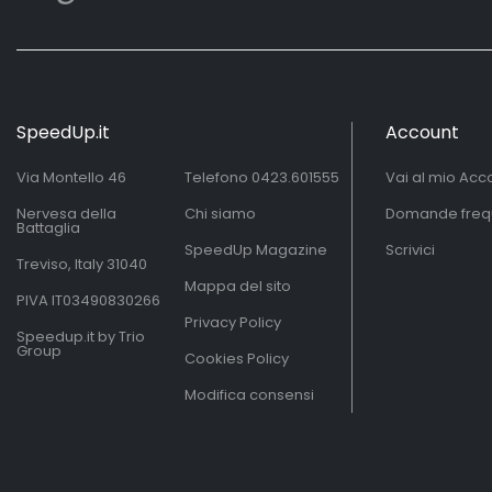
SpeedUp.it
Account
Via Montello 46
Telefono
0423.601555
Vai al mio Acc
Nervesa della
Chi siamo
Domande freq
Battaglia
SpeedUp Magazine
Scrivici
Treviso, Italy 31040
Mappa del sito
PIVA IT03490830266
Privacy Policy
Speedup.it by Trio
Group
Cookies Policy
Modifica consensi