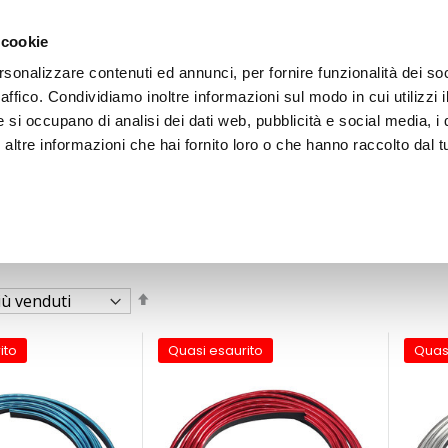
 cookie
rsonalizzare contenuti ed annunci, per fornire funzionalità dei so
raffico. Condividiamo inoltre informazioni sul modo in cui utilizzi i
e si occupano di analisi dei dati web, pubblicità e social media, i 
ltre informazioni che hai fornito loro o che hanno raccolto dal tu
OOR
Imposta
la
direzione
decrescente
ito
Quasi esaurito
Quas