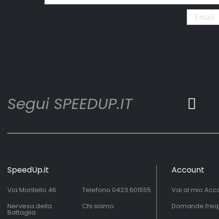
Segui SPEEDUP.IT
SpeedUp.it
Account
Via Montello 46
Telefono
0423.601555
Vai al mio Acc
Nervesa della
Chi siamo
Domande freq
Battaglia