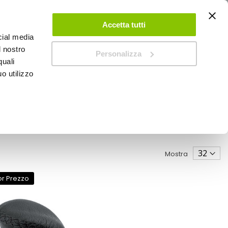
ACCEDI
CREA UN ACCOUNT
CONTATTACI
Accetta tutti
cial media
0
Carrello
l nostro
Personalizza
quali
o utilizzo
SPEEDUP MAGAZINE
Mostra
or Prezzo