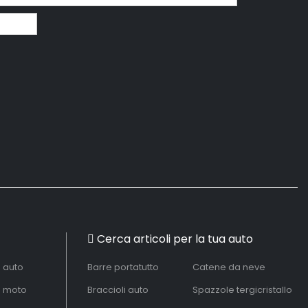
Cerca articoli per la tua auto
à auto
Barre portatutto
Catene da neve
à moto
Braccioli auto
Spazzole tergicristallo