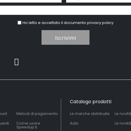
Ho letto e accettato il documento
privacy policy
Iscrivimi
Catalogo prodotti
ount
Metodi di pagamento
Le marche distribuite
Le novit
uenti
Come usare
Auto
Le novit
Speedup.it