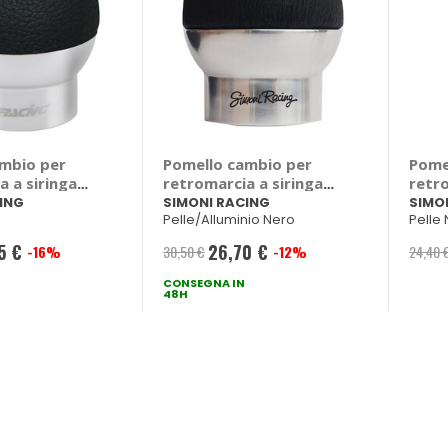
mbio per
Pomello cambio per
Pome
a a siringa
retromarcia a siringa
retro
MONI RACING
Special College - SIMONI
Spec
ING
SIMONI RACING
SIMO
Pelle/Alluminio Nero
Pelle
RACING
5 €
26,70 €
-16%
30,50 €
-12%
24,40 
Prezzo
le
CONSEGNA IN
speciale
48H