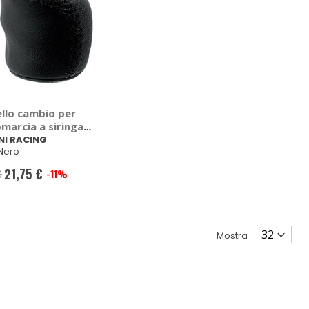
llo cambio per
marcia a siringa
ial - SIMONI RACING
NI RACING
 Nero
21,75 €
€
-11%
Prezzo
speciale
Mostra