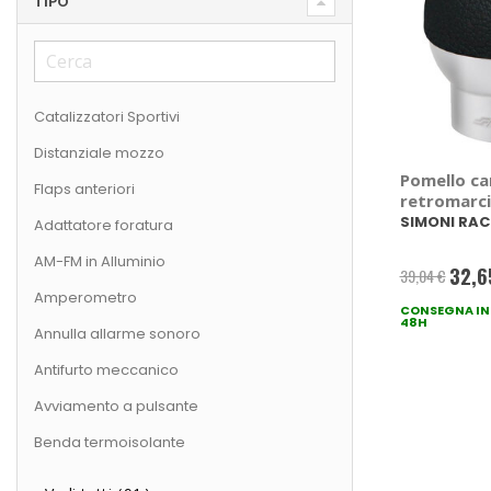
TIPO
Catalizzatori Sportivi
Distanziale mozzo
Pomello ca
Flaps anteriori
retromarci
Hype - SI
SIMONI RAC
Adattatore foratura
AM-FM in Alluminio
32,6
39,04 €
Prezzo
Amperometro
CONSEGNA IN
specia
48H
Annulla allarme sonoro
Antifurto meccanico
Avviamento a pulsante
Benda termoisolante