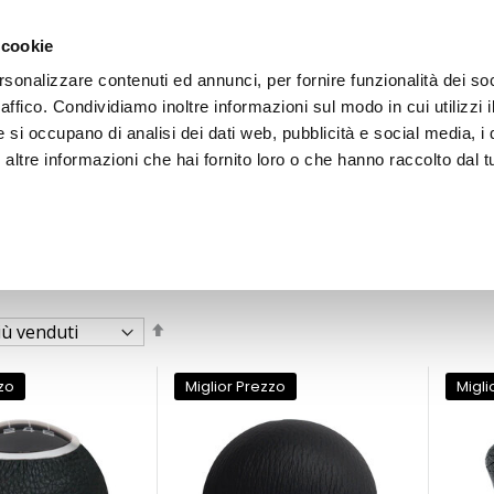
 cookie
rsonalizzare contenuti ed annunci, per fornire funzionalità dei so
raffico. Condividiamo inoltre informazioni sul modo in cui utilizzi i
e si occupano di analisi dei dati web, pubblicità e social media, i 
ltre informazioni che hai fornito loro o che hanno raccolto dal tu
OOR
marcia a siringa
nga
Imposta
la
direzione
decrescente
zo
Miglior Prezzo
Migli