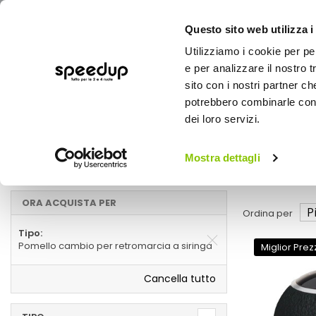
Questo sito web utilizza i
Utilizziamo i cookie per pe
e per analizzare il nostro t
sito con i nostri partner ch
potrebbero combinarle con a
AUTO
MOTO
BICI
OUTD
dei loro servizi.
Home
Marche
SIMONI RACING - Pomello cambio per retro
Mostra dettagli
Pomello cambio per retromarcia a siri
ORA ACQUISTA PER
Ordina per
Tipo
Pomello cambio per retromarcia a siringa
Miglior Prez
Cancella tutto