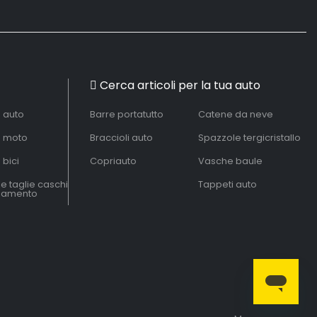
Cerca articoli per la tua auto
à auto
Barre portatutto
Catene da neve
à moto
Braccioli auto
Spazzole tergicristallo
 bici
Copriauto
Vasche baule
le taglie caschi
Tappeti auto
liamento