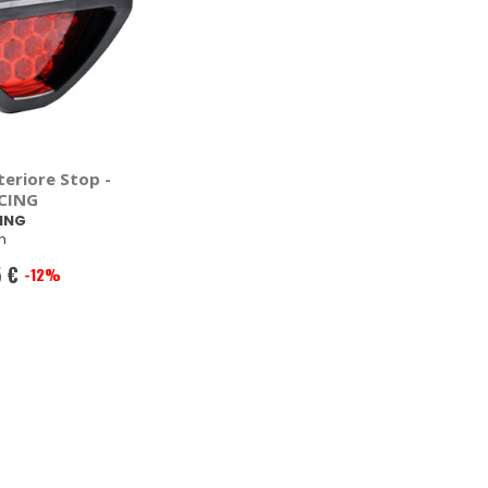
teriore Stop -
CING
ING
m
5 €
-12%
le