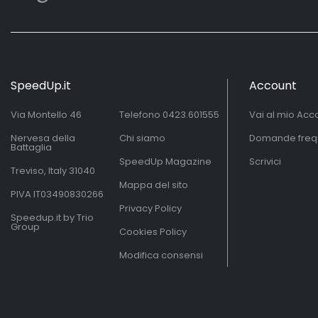
SpeedUp.it
Account
Via Montello 46
Telefono
0423.601555
Vai al mio Acc
Nervesa della
Chi siamo
Domande freq
Battaglia
SpeedUp Magazine
Scrivici
Treviso, Italy 31040
Mappa del sito
PIVA IT03490830266
Privacy Policy
Speedup.it by Trio
Group
Cookies Policy
Modifica consensi