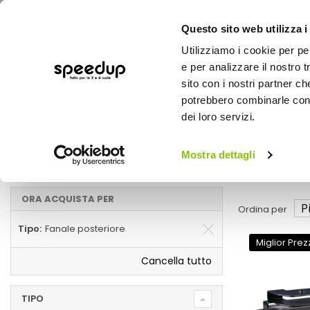
Questo sito web utilizza i
Utilizziamo i cookie per pe
e per analizzare il nostro t
sito con i nostri partner ch
potrebbero combinarle con a
AUTO
MOTO
BICI
OUTD
dei loro servizi.
Home
Marche
SIMONI RACING - Fanale posteriore
Mostra dettagli
Fanale posteriore
ORA ACQUISTA PER
Ordina per
Tipo
Fanale posteriore
Miglior Prez
Cancella tutto
TIPO