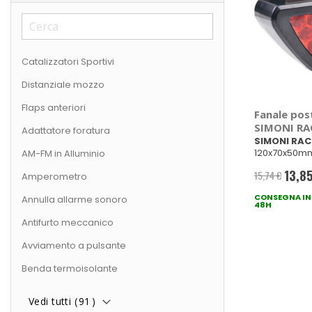
Catalizzatori Sportivi
Distanziale mozzo
Flaps anteriori
Fanale pos
SIMONI RA
Adattatore foratura
SIMONI RAC
120x70x50m
AM-FM in Alluminio
13,8
15,74 €
Amperometro
Prezzo
CONSEGNA IN
specia
Annulla allarme sonoro
48H
Antifurto meccanico
Avviamento a pulsante
Benda termoisolante
Vedi tutti (
91
)