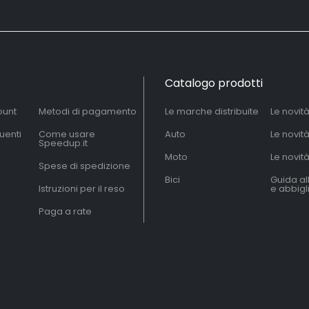
Catalogo prodotti
ount
Metodi di pagamento
Le marche distribuite
Le novit
uenti
Come usare
Auto
Le novit
Speedup.it
Moto
Le novità
Spese di spedizione
Bici
Guida al
Istruzioni per il reso
e abbig
Paga a rate