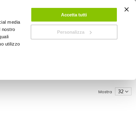
ACCEDI
CREA UN ACCOUNT
CONTATTACI
Accetta tutti
cial media
0
Carrello
l nostro
Personalizza
quali
o utilizzo
SPEEDUP MAGAZINE
Mostra