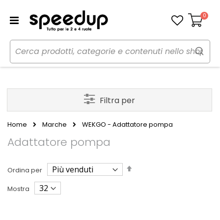
0
Carrello
Filtra per
Home
Marche
WEKGO - Adattatore pompa
Adattatore pompa
Imposta
Ordina per
la
direzione
Mostra
decrescente