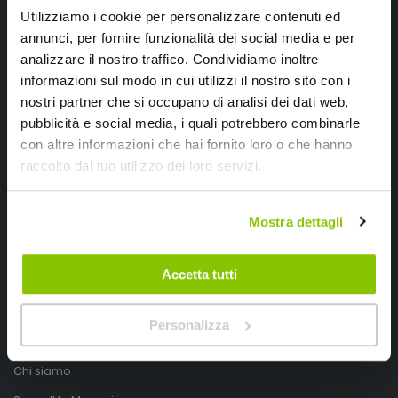
Utilizziamo i cookie per personalizzare contenuti ed
annunci, per fornire funzionalità dei social media e per
analizzare il nostro traffico. Condividiamo inoltre
informazioni sul modo in cui utilizzi il nostro sito con i
nostri partner che si occupano di analisi dei dati web,
pubblicità e social media, i quali potrebbero combinarle
con altre informazioni che hai fornito loro o che hanno
SpeedUp.it
raccolto dal tuo utilizzo dei loro servizi.
Via Montello 46
Mostra dettagli
Nervesa della Battaglia
Treviso, Italy 31040
Accetta tutti
PIVA IT03490830266
Speedup.it by Trio Group
Personalizza
Telefono
0423.601555
Chi siamo