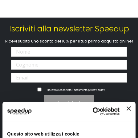
Iscriviti alla newsletter Speedup
Ricevi subito uno sconto del 10% per il tuo primo acquisto online!
Ho letto e accettato il documento
privacy policy
Iscrivimi
Segui SPEEDUP.IT
Questo sito web utilizza i cookie