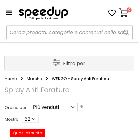
0
Carrello
Filtra per
Home
Marche
WEKGO - Spray Anti Foratura
Spray Anti Foratura
Imposta
Ordina per
la
direzione
Mostra
decrescente
Quasi esaurito