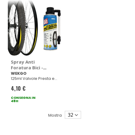
Spray Anti
Foratura Bici -
WEKGO
WEKGO
125ml Valvole Presta e
Schrader
4,10 €
CONSEGNA IN
48H
Mostra