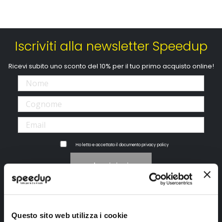
Iscriviti alla newsletter Speedup
Ricevi subito uno sconto del 10% per il tuo primo acquisto online!
Ho letto e accettato il documento
privacy policy
Iscrivimi
Segui SPEEDUP.IT
Questo sito web utilizza i cookie