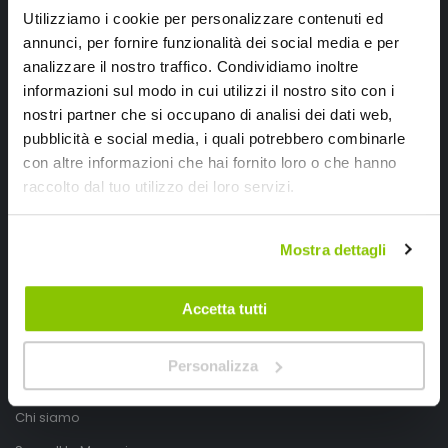
Utilizziamo i cookie per personalizzare contenuti ed
annunci, per fornire funzionalità dei social media e per
analizzare il nostro traffico. Condividiamo inoltre
informazioni sul modo in cui utilizzi il nostro sito con i
nostri partner che si occupano di analisi dei dati web,
pubblicità e social media, i quali potrebbero combinarle
con altre informazioni che hai fornito loro o che hanno
SpeedUp.it
raccolto dal tuo utilizzo dei loro servizi.
Via Montello 46
Mostra dettagli
Nervesa della Battaglia
Treviso, Italy 31040
Accetta tutti
PIVA IT03490830266
Speedup.it by Trio Group
Personalizza
Telefono
0423.601555
Chi siamo