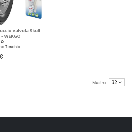
ccio valvola Skull
e - WEKGO
GO
e Teschio
 €
Mostra