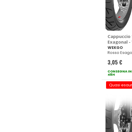
Cappuccio 
Exagonal 
WEKGO
Rosso Esago
3,05 €
CONSEGNA IN
48H
Quasi esaur