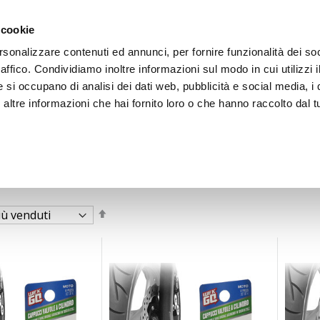
 cookie
rsonalizzare contenuti ed annunci, per fornire funzionalità dei so
raffico. Condividiamo inoltre informazioni sul modo in cui utilizzi i
e si occupano di analisi dei dati web, pubblicità e social media, i 
ltre informazioni che hai fornito loro o che hanno raccolto dal tu
OOR
Imposta
la
direzione
decrescente