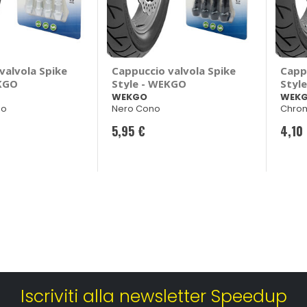
valvola Spike
Cappuccio valvola Spike
Cappu
EKGO
Style - WEKGO
Styl
WEKGO
WEK
no
Nero Cono
Chrom
5,95 €
4,10
Iscriviti alla newsletter Speedup