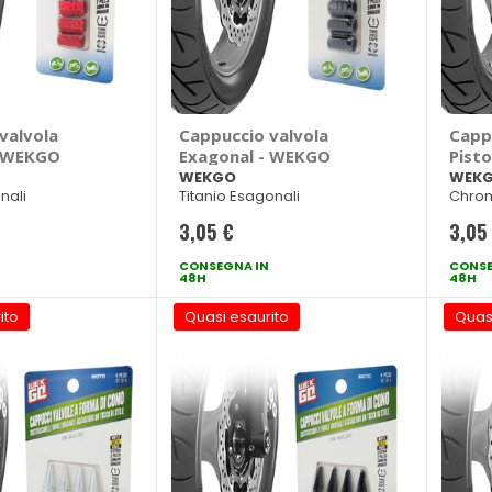
valvola
Cappuccio valvola
Capp
- WEKGO
Exagonal - WEKGO
Pist
WEKGO
WEK
nali
Titanio Esagonali
Chrom
3,05 €
3,05
CONSEGNA IN
CONSE
48H
48H
ito
Quasi esaurito
Quas