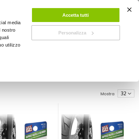
ACCEDI
CREA UN ACCOUNT
CONTATTACI
Accetta tutti
cial media
0
Carrello
l nostro
Personalizza
quali
o utilizzo
SPEEDUP MAGAZINE
Mostra