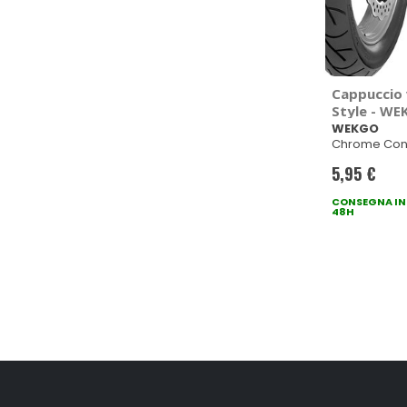
Cappuccio 
Style - W
WEKGO
Chrome Co
5,95 €
CONSEGNA IN
48H