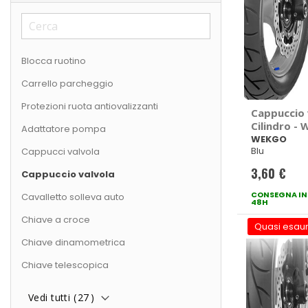
Blocca ruotino
Carrello parcheggio
Protezioni ruota antiovalizzanti
Cappuccio 
Cilindro -
Adattatore pompa
WEKGO
Blu
Cappucci valvola
3,60 €
Cappuccio valvola
CONSEGNA IN
Cavalletto solleva auto
48H
Chiave a croce
Quasi esaur
Chiave dinamometrica
Chiave telescopica
Vedi tutti (
27
)