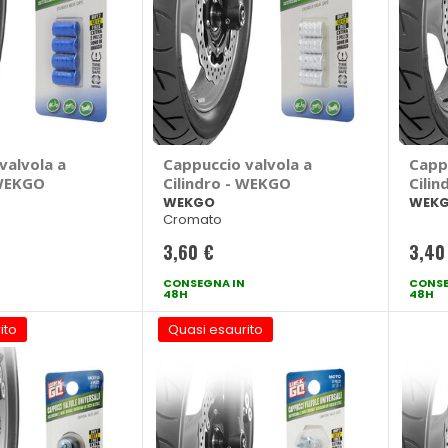
valvola a
Cappuccio valvola a
Capp
 WEKGO
Cilindro - WEKGO
Cili
WEKGO
WEK
Cromato
3,60 €
3,40
CONSEGNA IN
CONSE
48H
48H
ito
Quasi esaurito