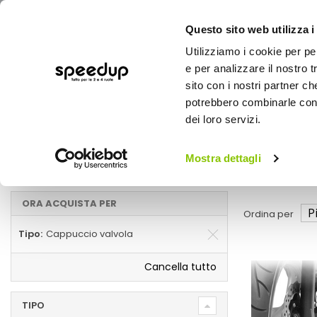
Questo sito web utilizza i
Utilizziamo i cookie per pe
e per analizzare il nostro t
sito con i nostri partner ch
potrebbero combinarle con a
AUTO
MOTO
BICI
OUTD
dei loro servizi.
Home
Marche
WEKGO - Cappuccio valvola
Mostra dettagli
Cappuccio valvola
ORA ACQUISTA PER
Ordina per
Tipo
Cappuccio valvola
Cancella tutto
TIPO