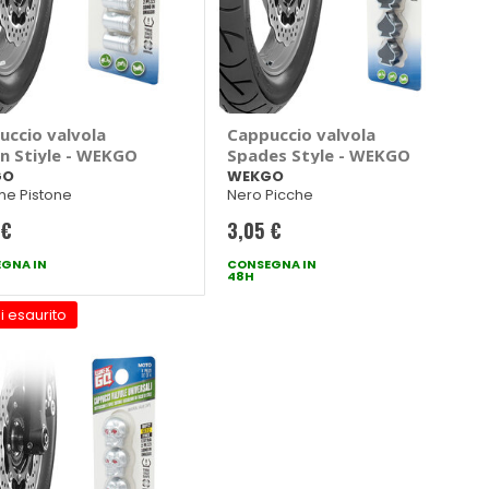
uccio valvola
Cappuccio valvola
on Stiyle - WEKGO
Spades Style - WEKGO
GO
WEKGO
e Pistone
Nero Picche
 €
3,05 €
GNA IN
CONSEGNA IN
48H
i esaurito