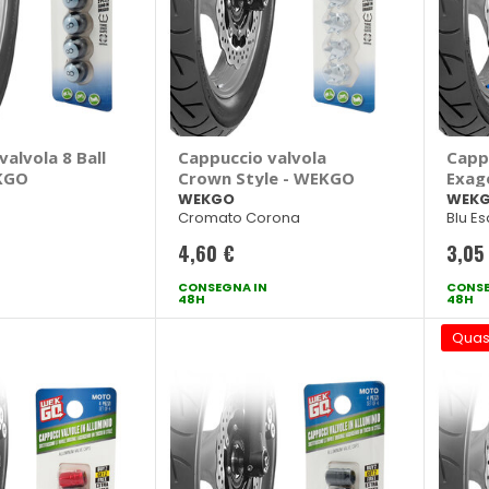
alvola 8 Ball
Cappuccio valvola
Capp
EKGO
Crown Style - WEKGO
Exag
WEKGO
WEK
Cromato Corona
Blu E
4,60 €
3,05
CONSEGNA IN
CONSE
48H
48H
Quas