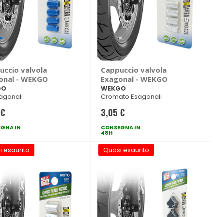
uccio valvola
Cappuccio valvola
onal - WEKGO
Exagonal - WEKGO
GO
WEKGO
sagonali
Cromato Esagonali
 €
3,05 €
GNA IN
CONSEGNA IN
48H
i esaurito
Quasi esaurito