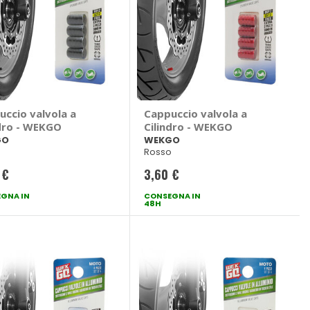
uccio valvola a
Cappuccio valvola a
ndro - WEKGO
Cilindro - WEKGO
GO
WEKGO
Rosso
 €
3,60 €
GNA IN
CONSEGNA IN
48H