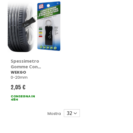
Spessimetro
Gomme Con
portachiavi -
WEKGO
0-20mm
WEKGO
2,05 €
CONSEGNA IN
48H
Mostra