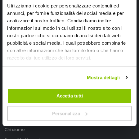
Utilizziamo i cookie per personalizzare contenuti ed
annunci, per fornire funzionalità dei social media e per
analizzare il nostro traffico. Condividiamo inoltre
informazioni sul modo in cui utilizzi il nostro sito con i
nostri partner che si occupano di analisi dei dati web,
pubblicità e social media, i quali potrebbero combinarle
con altre informazioni che hai fornito loro o che hanno
SpeedUp.it
raccolto dal tuo utilizzo dei loro servizi.
Via Montello 46
Mostra dettagli
Nervesa della Battaglia
Treviso, Italy 31040
Accetta tutti
PIVA IT03490830266
Speedup.it by Trio Group
Personalizza
Telefono
0423.601555
Chi siamo