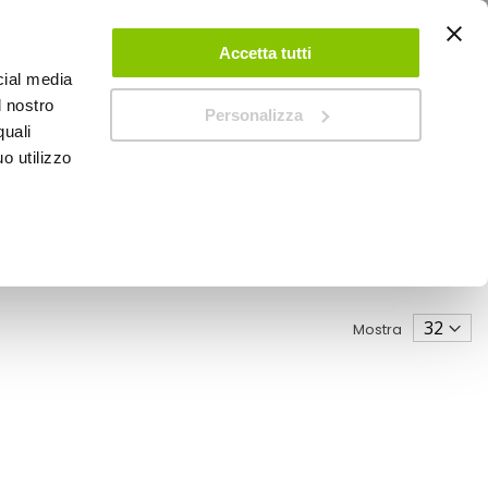
ACCEDI
CREA UN ACCOUNT
CONTATTACI
Accetta tutti
cial media
0
Carrello
l nostro
Personalizza
quali
o utilizzo
SPEEDUP MAGAZINE
Mostra