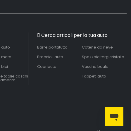
Cerca articoli per la tua auto
à auto
Barre portatutto
Catene da neve
à moto
Braccioli auto
Spazzole tergicristallo
 bici
Copriauto
Vasche baule
le taglie caschi
Tappeti auto
liamento