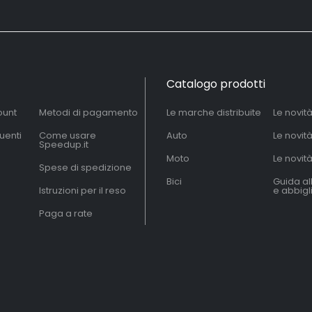
Catalogo prodotti
ount
Metodi di pagamento
Le marche distribuite
Le novit
uenti
Come usare
Auto
Le novit
Speedup.it
Moto
Le novità
Spese di spedizione
Bici
Guida al
Istruzioni per il reso
e abbig
Paga a rate