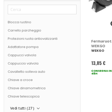
Blocca ruotino
Carrello parcheggio
Protezioni ruota antiovalizzanti
Fermaruota
WEKGO
Adattatore pompa
WEKGO
Cappucci valvola
13,85 €
Cappuccio valvola
CONSEGNA IN
Cavalletto solleva auto
48H
Chiave a croce
Chiave dinamometrica
Chiave telescopica
Vedi tutti (
27
)