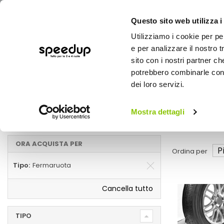
Questo sito web utilizza i
Utilizziamo i cookie per pe
e per analizzare il nostro t
sito con i nostri partner ch
potrebbero combinarle con a
AUTO
MOTO
BICI
OUTD
dei loro servizi.
Home
Marche
WEKGO - Fermaruota
Mostra dettagli
Fermaruota
ORA ACQUISTA PER
Ordina per
Tipo
Fermaruota
Cancella tutto
TIPO