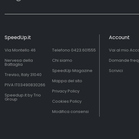
SpeedUp.it
Account
Via Montello 46
Telefono
0423.601555
Vai al mio Acc
Nervesa della
Chi siamo
Domande freq
Battaglia
SpeedUp Magazine
Scrivici
Treviso, Italy 31040
Mappa del sito
PIVA IT03490830266
Privacy Policy
Speedup.it by Trio
Group
Cookies Policy
Modifica consensi